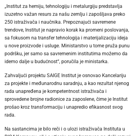
„Institut za hemiju, tehnologiju i metalurgiju predstavlja
izuzetno važan resurs za našu zemlju i zapošljava preko
250 istraživača i naučnika. Prepoznajući savremene
trendove, Institut je napravio korak ka promeni poslovanja,
sa fokusom na transfer tehnologija i materijalizaciju ideja
u nove proizvode i usluge. Ministarstvo u tome pruža punu
podršku, jer samo sa savremenim institutima možemo da
idemo dalje u budućnost“, poručila je ministarka.
Zahvaljući projektu SAIGE Institut je osnovao Kancelariju
za projekte i međunarodnu saradnju, a kao rezultat njenog
rada unapređena je kompetentnost istraživača i
sprovedene brojne radionice za zaposlene, čime je Institut
prošao kroz transformaciju i unapredio efikasnost svog
rada.
Na sastancima je bilo reči i o ulozi istraživača Instituta u