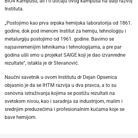
BIO4 Kampusu, ali i o uticaju ovog kampusa na dalji razvoj
Instituta.
„Postojimo kao prva srpska hemijska laboratorija od 1861.
godine, dok pod imenom Institut za hemiju, tehnologiju i
metalurgiju postojimo od 1961. godine. Bavimo se
najsavremenijim tehnikama i tehnologijama, a pre par
godina ušli smo u projekat SAIGE koji je dao izvanredne
rezultate“, istakla je dr Stevanović.
Naučni savetnik u ovom Institutu dr Dejan Opsenica
objasnio je da se IHTM razvija u dva pravca, a to su
osnovna istraživanja kojima se postižu rezultati na
svetskom nivou, kao i saradnja sa industrijom, malim i
srednjim preduzećima i profesionalnim kućama koje se
bave hemijom.