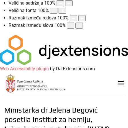
Veličina sadržaja
100
%
Veličina fonta
100
%
Razmak između redova
100
%
Razmak između slova
100
%
Web Accessibility plugin
by DJ-Extensions.com
Ministarka dr Jelena Begović
posetila Institut za hemiju,