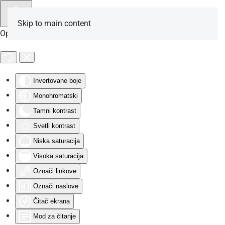
Skip to main content
Opcije za osobe sa invaliditetom
Invertovane boje
Monohromatski
Tamni kontrast
Svetli kontrast
Niska saturacija
Visoka saturacija
Označi linkove
Označi naslove
Čitač ekrana
Mod za čitanje