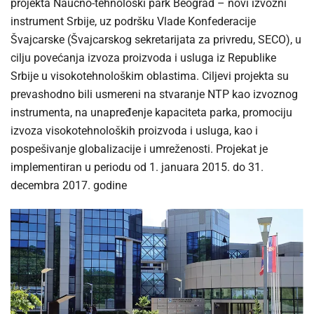
projekta Naučno-tehnološki park Beograd – novi izvozni
instrument Srbije, uz podršku Vlade Konfederacije
Švajcarske (Švajcarskog sekretarijata za privredu, SECO), u
cilju povećanja izvoza proizvoda i usluga iz Republike
Srbije u visokotehnološkim oblastima. Ciljevi projekta su
prevashodno bili usmereni na stvaranje NTP kao izvoznog
instrumenta, na unapređenje kapaciteta parka, promociju
izvoza visokotehnoloških proizvoda i usluga, kao i
pospešivanje globalizacije i umreženosti. Projekat je
implementiran u periodu od 1. januara 2015. do 31.
decembra 2017. godine