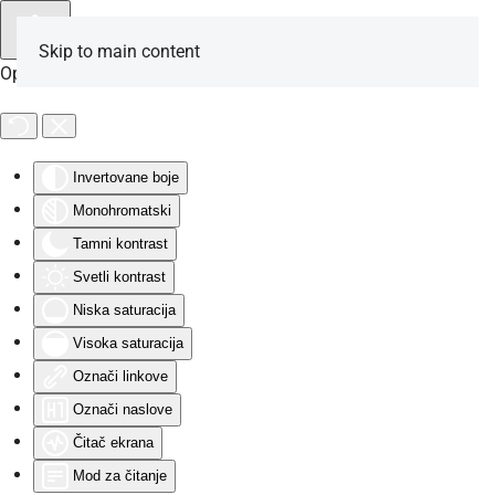
Skip to main content
Opcije za osobe sa invaliditetom
Invertovane boje
Monohromatski
Tamni kontrast
Svetli kontrast
Niska saturacija
Visoka saturacija
Označi linkove
Označi naslove
Čitač ekrana
Mod za čitanje