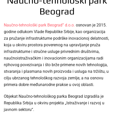
Naučno-tehnološki park
Beograd
Naučno-tehnološki park Beograd” d.o.o.
osnovan je 2015.
godine odlukom Vlade Republike Srbije, kao organizacija
za pružanje infrastrukturne podrške inovacionoj delatnosti,
koja u okviru prostora poverenog na upravljanje pruža
infrastrukturne i stručne usluge privrednim društvima,
naučnoistraživačkim i inovacionim organizacijama radi
njihovog povezivanja i što brže primene novih tehnologija,
stvaranja i plasmana novih proizvoda i usluga na tržištu, u
cilju ubrzanog tehnološkog razvoja zemlje, a na osnovu
primera dobre međunarodne prakse u ovoj oblasti.
Objekat Naučno-tehnološkog parka Beograd izgradila je
Republika Srbija u okviru projekta „Istraživanje i razvoj u
javnom sektoru“.