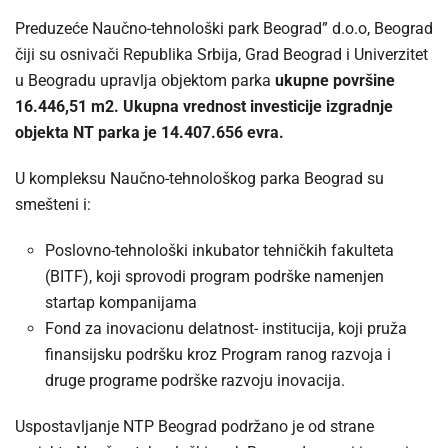
Preduzeće Naučno-tehnološki park Beograd” d.o.o, Beograd
čiji su osnivači Republika Srbija, Grad Beograd i Univerzitet
u Beogradu upravlja objektom parka
ukupne površine
16.446,51 m2. Ukupna vrednost investicije izgradnje
objekta NT parka je 14.407.656 evra.
U kompleksu Naučno-tehnološkog parka Beograd su
smešteni i:
Poslovno-tehnološki inkubator tehničkih fakulteta
(BITF), koji sprovodi program podrške namenjen
startap kompanijama
Fond za inovacionu delatnost- institucija, koji pruža
finansijsku podršku kroz Program ranog razvoja i
druge programe podrške razvoju inovacija.
Uspostavljanje NTP Beograd podržano je od strane