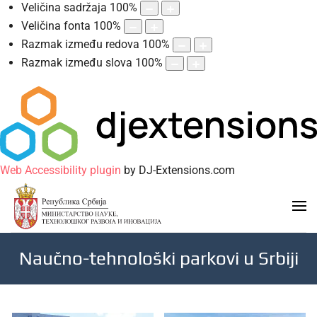
Veličina sadržaja
100
%
Veličina fonta
100
%
Razmak između redova
100
%
Razmak između slova
100
%
Web Accessibility plugin
by DJ-Extensions.com
Naučno-tehnološki parkovi u Srbiji