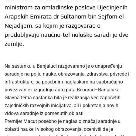
ministrom za omladinske poslove Ujedinjenih
Arapskih Emirata dr Sultanom bin Sejfom el
Nejadijem, sa kojim je razgovarao o
produbljivaju naučno-tehnološke saradnje dve
zemlje.
Na sastanku u Banjaluci razgovarano je o unapređenju
saradnje na polju nauke, obrazovanja, zdravstva, privrede i
infrastrukture, sa posebnim naglaskom na saobraćajno
povezivanje i izgradnju auto-puta Beograd–Banjaluka.
Glavna tema sastanka bila je realizacija već započetih
zajedničkih razvojnih inicijativa, ali i pokretanja novih
vidova saradnje iz pomenutih oblasti.
Premijer Macut posebno je naglasio značaj saradnje u
oblasti nauke i visokog obrazovanja, ocenivši da je