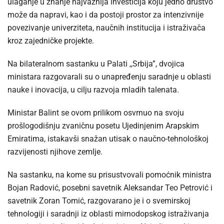
ulaganje u znanje najvažnija investicija koju jedno društvo
može da napravi, kao i da postoji prostor za intenzivnije
povezivanje univerziteta, naučnih institucija i istraživača
kroz zajedničke projekte.
Na bilateralnom sastanku u Palati ,,Srbija”, dvojica
ministara razgovarali su o unapređenju saradnje u oblasti
nauke i inovacija, u cilju razvoja mladih talenata.
Ministar Balint se ovom prilikom osvrnuo na svoju
prošlogodišnju zvaničnu posetu Ujedinjenim Arapskim
Emiratima, istakavši snažan utisak o naučno-tehnološkoj
razvijenosti njihove zemlje.
Na sastanku, na kome su prisustvovali pomoćnik ministra
Bojan Radović, posebni savetnik Aleksandar Teo Petrović i
savetnik Zoran Tomić, razgovarano je i o svemirskoj
tehnologiji i saradnji iz oblasti mirnodopskog istraživanja