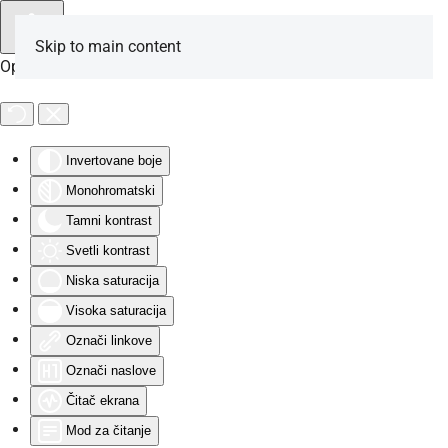
Skip to main content
Opcije za osobe sa invaliditetom
Invertovane boje
Monohromatski
Tamni kontrast
Svetli kontrast
Niska saturacija
Visoka saturacija
Označi linkove
Označi naslove
Čitač ekrana
Mod za čitanje