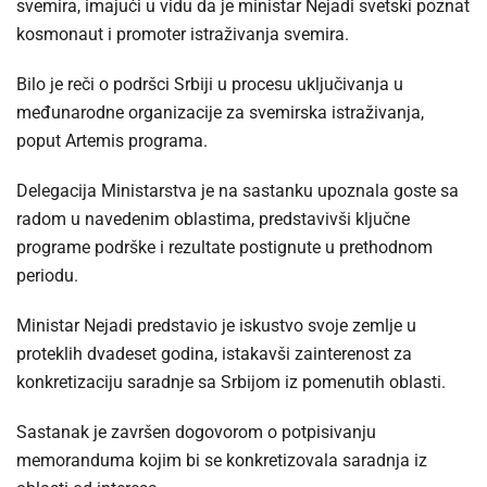
svemira, imajući u vidu da je ministar Nejadi svetski poznat
kosmonaut i promoter istraživanja svemira.
Bilo je reči o podršci Srbiji u procesu uključivanja u
međunarodne organizacije za svemirska istraživanja,
poput Artemis programa.
Delegacija Ministarstva je na sastanku upoznala goste sa
radom u navedenim oblastima, predstavivši ključne
programe podrške i rezultate postignute u prethodnom
periodu.
Ministar Nejadi predstavio je iskustvo svoje zemlje u
proteklih dvadeset godina, istakavši zainterenost za
konkretizaciju saradnje sa Srbijom iz pomenutih oblasti.
Sastanak je završen dogovorom o potpisivanju
memoranduma kojim bi se konkretizovala saradnja iz