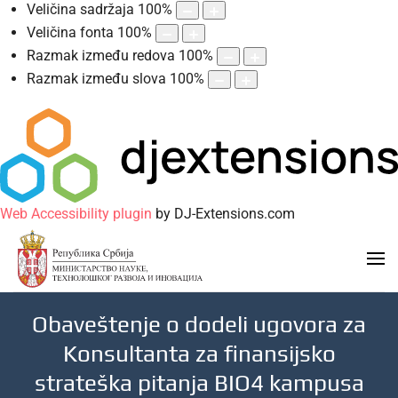
Veličina sadržaja
100
%
Veličina fonta
100
%
Razmak između redova
100
%
Razmak između slova
100
%
Web Accessibility plugin
by DJ-Extensions.com
Obaveštenje o dodeli ugovora za
Konsultanta za finansijsko
strateška pitanja BIO4 kampusa