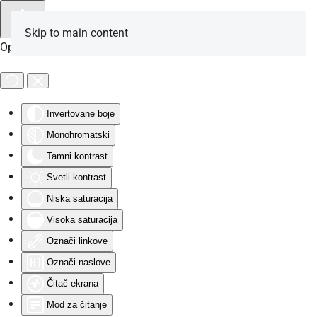
Skip to main content
Opcije za osobe sa invaliditetom
Invertovane boje
Monohromatski
Tamni kontrast
Svetli kontrast
Niska saturacija
Visoka saturacija
Označi linkove
Označi naslove
Čitač ekrana
Mod za čitanje