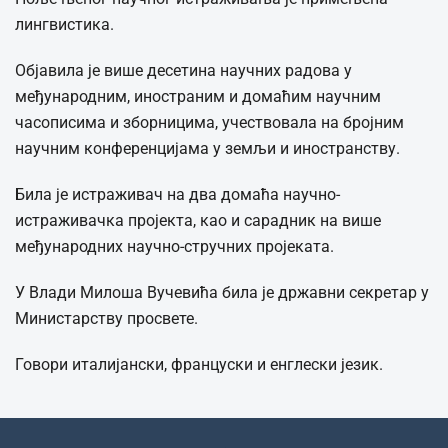
лингвистика.
Објавила је више десетина научних радова у
међународним, иностраним и домаћим научним
часописима и зборницима, учествовала на бројним
научним конференцијама у земљи и иностранству.
Била је истраживач на два домаћа научно-
истраживачка пројекта, као и сарадник на више
међународних научно-стручних пројеката.
У Влади Милоша Вучевића била је државни секретар у
Министарству просвете.
Говори италијански, француски и енглески језик.