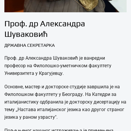
Проф. др Александра
Шуваковић
ДРЖАВНА СЕКРЕТАРКА
Проф. др Александра Шуваковић је ванредни
професор на Филолошко-уметничком факултету
Универзитета у Крагујевцу.
Основне, мастер и докторске студије завршила је на
Филолошком факултету у Београду. На Катедри за
италијанистику одбранила је докторску дисертацију на
тему
,,
Настава италијанског језика као другог страног
језика у раном узрасту".
Поље њеног научног истраживања је примењена