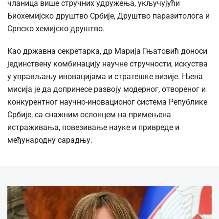
чланица више стручних удружења, укључујући
Биохемијско друштво Србије, Друштво паразитолога и
Српско хемијско друштво.
Као државна секретарка, др Марија Гњатовић доноси
јединствену комбинацију научне стручности, искуства
у управљању иновацијама и стратешке визије. Њена
мисија је да допринесе развоју модерног, отвореног и
конкурентног научно-иновационог система Републике
Србије, са снажним ослонцем на примењена
истраживања, повезивање науке и привреде и
међународну сарадњу.