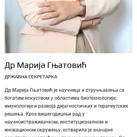
Др Марија Гњатовић
ДРЖАВНА СЕКРЕТАРКА
Др Марија Гњатовић је научница и стручњакиња са
богатим искуством у областима биотехнологије,
имунологије и развоја дијагностичких и терапеутских
решења. Кроз вишегодишњи рад у
научноистраживачком, институционалном и
иновационом окружењу, остварила је значајне