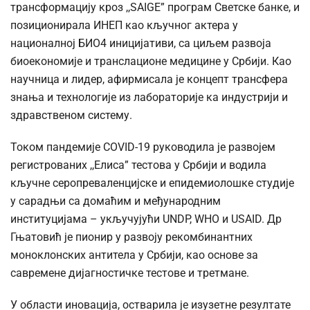
трансформацију кроз ,,SAIGE” програм Светске банке, и
позиционирала ИНЕП као кључног актера у
националној БИО4 иницијативи, са циљем развоја
биоекономије и транслационе медицине у Србији. Као
научница и лидер, афирмисала је концепт трансфера
знања и технологије из лабораторије ка индустрији и
здравственом систему.
Током пандемије COVID-19 руководила је развојем
регистрованих ,,Елиса” тестова у Србији и водила
кључне серопреваленцијске и епидемиолошке студије
у сарадњи са домаћим и међународним
институцијама – укључујући UNDP, WHO и USAID. Др
Гњатовић је пионир у развоју рекомбинантних
моноклонских антитела у Србији, као основе за
савремене дијагностичке тестове и третмане.
У области иновација, остварила је изузетне резултате