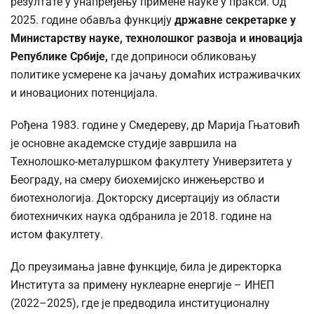
резултате у унапређењу примене науке у пракси. Од
2025. године обавља функцију
државне секретарке у
Министарству науке, технолошког развоја и иновација
Републике Србије,
где доприноси обликовању
политике усмерене ка јачању домаћих истраживачких
и иновационих потенцијала.
Рођена 1983. године у Смедереву, др Марија Гњатовић
је основне академске студије завршила на
Технолошко-металуршком факултету Универзитета у
Београду, на смеру биохемијско инжењерство и
биотехнологија. Докторску дисертацију из области
биотехничких наука одбранила је 2018. године на
истом факултету.
До преузимања јавне функције, била је директорка
Института за примену нуклеарне енергије – ИНЕП
(2022–2025), где је предводила институционалну