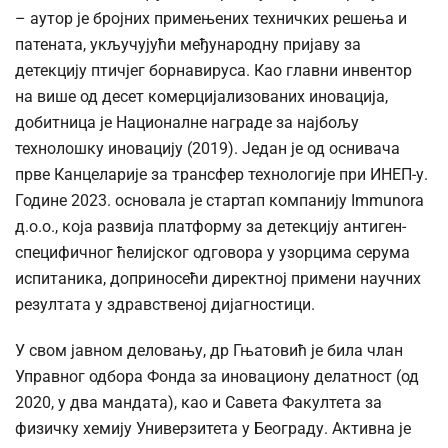
– аутор је бројних примењених техничких решења и
патената, укључујући међународну пријаву за
детекцију птичјег борнавируса. Као главни инвентор
на више од десет комерцијализованих иновација,
добитница је Националне награде за најбољу
технолошку иновацију (2019). Један је од оснивача
прве Канцеларије за трансфер технологије при ИНЕП-у.
Године 2023. основала је стартап компанију Immunora
д.о.о., која развија платформу за детекцију антиген-
специфичног ћелијског одговора у узорцима серума
испитаника, доприносећи директној примени научних
резултата у здравственој дијагностици.
У свом јавном деловању, др Гњатовић је била члан
Управног одбора Фонда за иновациону делатност (од
2020, у два мандата), као и Савета Факултета за
физичку хемију Универзитета у Београду. Активна је