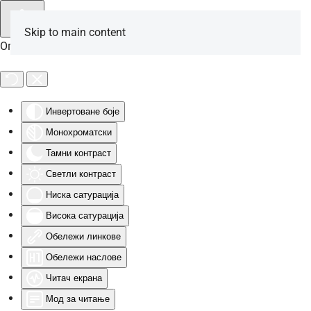
Skip to main content
Опције за особе са инвалидитетом
Инвертоване боје
Монохроматски
Тамни контраст
Светли контраст
Ниска сатурација
Висока сатурација
Обележи линкове
Обележи наслове
Читач екрана
Мод за читање