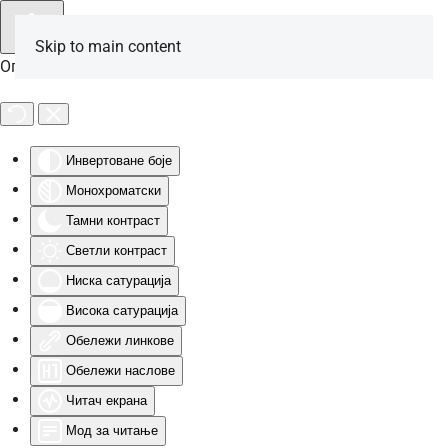
Skip to main content
Опције за особе са инвалидитетом
Инвертоване боје
Монохроматски
Тамни контраст
Светли контраст
Ниска сатурација
Висока сатурација
Обележи линкове
Обележи наслове
Читач екрана
Мод за читање