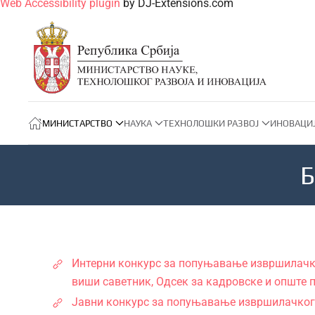
Web Accessibility plugin
by DJ-Extensions.com
МИНИСТАРСТВО
НАУКА
ТЕХНОЛОШКИ РАЗВОЈ
ИНОВАЦИ
Б
Интерни конкурс за попуњавање извршилачкoг
виши саветник, Одсек за кадровске и опште
Јавни конкурс за попуњавање извршилачкoг р