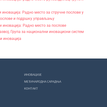
 иновација: Радно место за стручне послове у
е послове и подршку управљању
 иновација: Радно место за послове
развој, Група за национални иновациони систем
и иновација
ИНОВАЦИЈЕ
МЕЂУНАРОДНА САРАДЊА
КОНТАКТ