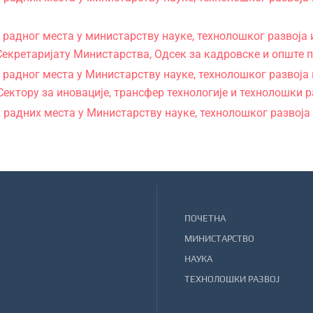
адног места у министарству науке, технолошког развоја и
у Секретаријату Министарства, Одсек за кадровске и општ
адног места у Министарству науке, технолошког развоја и
Сектору за иновације, трансфер технологије и технолошки 
радних места у Министарству науке, технолошког развоја 
ПОЧЕТНА
МИНИСТАРСТВО
НАУКА
ТЕХНОЛОШКИ РАЗВОЈ