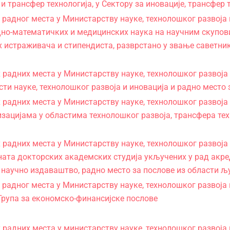
и трансфер технологија, у Сектору за иновације, трансфер 
адног места у Министарству науке, технолошког развоја 
но-математичких и медицинских наука на научним скупов
истраживача и стипендиста, разврстано у звање саветник, 
адних места у Министарству науке, технолошког развоја 
сти науке, технолошког развоја и иновација и радно место
адних места у Министарству науке, технолошког развоја 
ацијама у областима технолошког развоја, трансфера тех
адних места у Министарству науке, технолошког развоја и
ата докторских академских студија укључених у рад акре
 научно издаваштво, радно место за послове из области љ
адног места у Министарству науке, технолошког развоја и
Група за економско-финансијске послове
адних места у министарству науке, технолошког развоја и