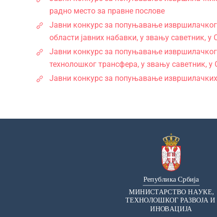
радно место за правне послове
Jавни конкурс за попуњавање извршилачког р
области јавних набавки, у звању саветник, 
Јавни конкурс за попуњавање извршилачког р
технолошког трансфера, у звању саветник, у 
Јавни конкурс за попуњавање извршилачких 