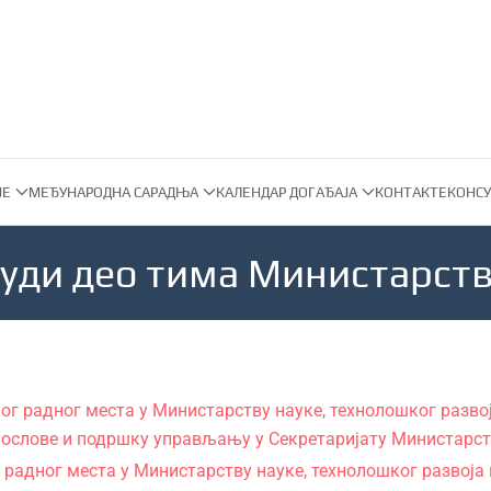
ЈЕ
МЕЂУНАРОДНА САРАДЊА
КАЛЕНДАР ДОГАЂАЈА
КОНТАКТ
ЕКОНСУ
уди део тима Министарст
 радног места у Министарству науке, технолошког развој
 послове и подршку управљању у Секретаријату Министарс
адног места у Министарству науке, технолошког развоја и