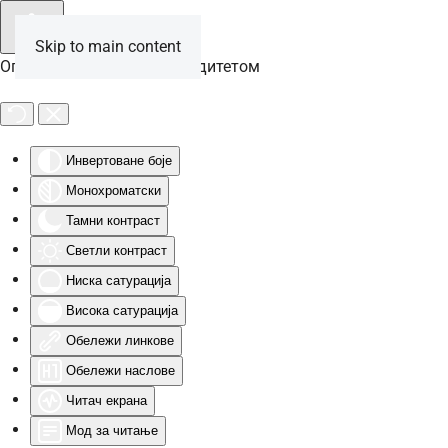
Skip to main content
Опције за особе са инвалидитетом
Инвертоване боје
Монохроматски
Тамни контраст
Светли контраст
Ниска сатурација
Висока сатурација
Обележи линкове
Обележи наслове
Читач екрана
Мод за читање