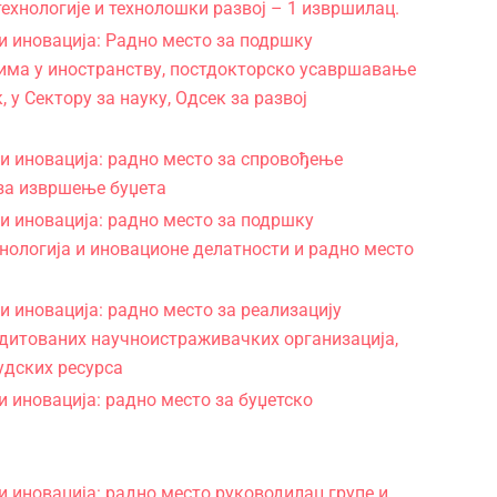
технологије и технолошки развој – 1 извршилац.
и иновација: Радно место за подршку
има у иностранству, постдокторско усавршавање
у Сектору за науку, Одсек за развој
и иновација: радно место за спровођење
 за извршење буџета
и иновација: радно место за подршку
нологија и иновационе делатности и радно место
 иновација: радно место за реализацију
дитованих научноистраживачких организација,
удских ресурса
 иновација: радно место за буџетско
 иновација: радно место руководилац групе и