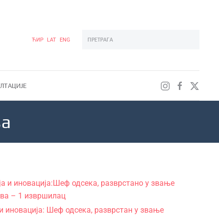
ЋИР
LAT
ENG
Type 2 or more characters for results.
ЛТАЦИЈЕ
ва
а и иновација:Шеф одсека, разврстано у звање
тва – 1 извршилац
 иновација: Шеф одсека, разврстан у звање