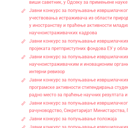
виши саветник, у Одсеку за примењене науке 
Јавни конкурс за попуњавање извршилачкoг р
учествовања истраживача из области природ
у иностранству и праћење активности младих 
научноистраживачких кадрова
Јавни конкурс за попуњавање извршилачких р
пројеката претприступних фондова ЕУ у обла
Јавни конкурс за попуњавање извршилачких р
научноистраживачким и иновационим организ
интерни ревизор
Јавни конкурс за попуњавање извршилачких р
програмске активности стипендирања студен
радно место за праћење научних резултата и
Јавни конкурс за попуњавање извршилачког р
рачуноводство, Секретаријат Министарства, 
Јавни конкурс за попуњавање положаја
Јавни конкурс за попуњавање извршилачких р