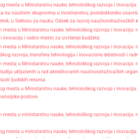
og mesta u Ministarstvu nauke, tehnološkog razvoja i inovacija
ka na naučnim skupovima u inostranstvu, postdoktorsko usavršav
vetnik, u Sektoru za nauku, Odsek za razvoj naučnoistraživačkih
h mesta u Ministarstvu nauke, tehnološkog razvoja i inovacija:
i inovacija i radno mesto za izvršenje budžeta
h mesta u Ministarstvu nauke, tehnološkog razvoja i inovacija:
g razvoja, transfera tehnologija i inovacione delatnosti i radn
h mesta u Ministarstvu nauke, tehnološkog razvoja i inovacija: 
udija uključenih u rad akreditovanih naučnoistraživačkih organi
asti ljudskih resursa
og mesta u Ministarstvu nauke, tehnološkog razvoja i inovacij
nansijske poslove
h mesta u ministarstvu nauke, tehnološkog razvoja i inovacija:
g mesta u ministarstvu nauke, tehnološkog razvoja i inovacija: