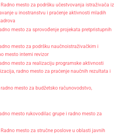
: Radno mesto za podršku učestvovanja istraživača iz
anje u inostranstvu i praćenje aktivnosti mladih
 kadrova
 radno mesto za sprovođenje projekata pretpristupnih
 radno mesto za podršku naučnoistraživačkim i
o mesto interni revizor
radno mesto za realizaciju programske aktivnosti
zacija, radno mesto za praćenje naučnih rezultata i
a: radno mesto za budžetsko računovodstvo,
 radno mesto rukovodilac grupe i radno mesto za
 Radno mesto za stručne poslove u oblasti javnih