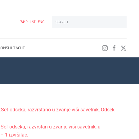
ЋИР
LAT
ENG
Type 2 or more characters for results.
ONSULTACIJE
:Šef odseka, razvrstano u zvanje viši savetnik, Odsek
ef odseka, razvrstan u zvanje viši savetnik, u
– 1 izvršilac.