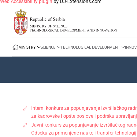
Web Accessibility plugin
by DJ-Extensions.com
MINISTRY
SCIENCE
TECHNOLOGICAL DEVELOPMENT
INNOV
Interni konkurs za popunjavanje izvršilačkog rad
za kadrovske i opšte poslove i podršku upravljanju
Javni konkurs za popunjavanje izvršilačkog radno
Odseku za primenjene nauke i transfer tehnologija,