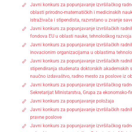
Javni konkurs za popunjavanje izvršilačkog radn
oblasti prirodno-matematičkih i medicinskih nau
istraživača i stipendista, razvrstano u zvanje sa
Javni konkurs za popunjavanje izvršilačkih radni
fondova EU u oblasti nauke, tehnološkog razvoja 
Javni konkurs za popunjavanje izvršilačkih radni
inovacionim organizacijama u oblastima tehnološko
Javni konkurs za popunjavanje izvršilačkih radni
stipendiranja studenata doktorskih akademskih st
naučno izdavaštvo, radno mesto za poslove iz obl
Javni konkurs za popunjavanje izvršilačkog radn
Sekretarijat Ministarstva, Grupa za ekonomsko-fi
Javni konkurs za popunjavanje položaja
Јavni konkurs za popunjavanje izvršilačkih radni
pravne poslove
Javni konkurs za popunjavanje izvršilačkog radno