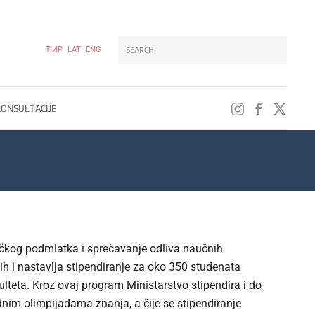
ЋИР
LAT
ENG
Type 2 or more characters for results.
ONSULTACIJE
ačkog podmlatka i sprečavanje odliva naučnih
ih i nastavlja stipendiranje za oko 350 studenata
ulteta. Kroz ovaj program Ministarstvo stipendira i do
dnim olimpijadama znanja, a čije se stipendiranje