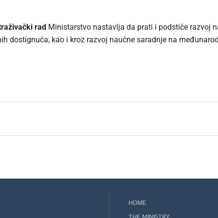
raživački rad
Ministarstvo nastavlja da prati i podstiče razvoj
h dostignuća, kao i kroz razvoj naučne saradnje na međunaro
HOME
THE MINISTRY