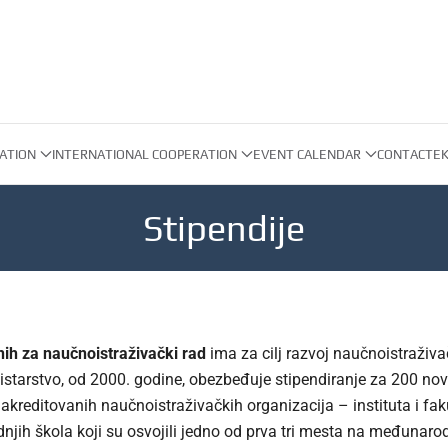
ATION
INTERNATIONAL COOPERATION
EVENT CALENDAR
CONTACT
EK
Stipendije
nih za naučnoistraživački rad
ima za cilj razvoj naučnoistraživ
nistarstvo, od 2000. godine, obezbeđuje stipendiranje za 200 nov
akreditovanih naučnoistraživačkih organizacija – instituta i fak
njih škola koji su osvojili jedno od prva tri mesta na međunaro