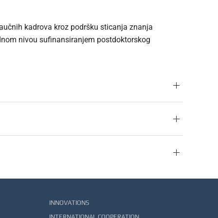
 naučnih kadrova kroz podršku sticanja znanja
dnom nivou sufinansiranjem postdoktorskog
INNOVATIONS
INTERNATIONAL COOPERATION