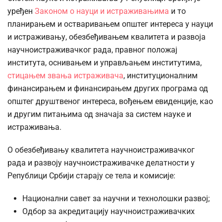
уређен
Законом о науци и истраживањима
и то
планирањем и остваривањем општег интереса у науци
и истраживању, обезбеђивањем квалитета и развоја
научноистраживачког рада, правног положај
института, оснивањем и управљањем институтима,
стицањем звања истраживача
, институционалним
финансирањем и финансирањем других програма од
општег друштвеног интереса, вођењем евиденције, као
и другим питањима од значаја за систем науке и
истраживања.
О обезбеђивању квалитета научноистраживачког
рада и развоју научноистраживачке делатности у
Републици Србији старају се тела и комисије:
Национални савет за научни и технолошки развој;
Одбор за акредитацију научноистраживачких