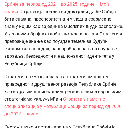
Србије за период од 2021. до 2025. године – Моћ
знања
. Стратегија почива на доктрини да ће Србија
бити снажна, просперитетна и угледна сразмерно
знању којим као заједница мислећих људи располаже.
У условима бројних глобалних изазова, ова Стратегија
препознаје знање као поуздан темељ за будући
економски напредак, развој образовања и очување
здравља, безбедности и националног идентитета у
Републици Србији.
Стратегија се усаглашава са стратегијом општег
привредног и друштвеног развоја Републике Србије,
као и другим националним, регионалним и европским
стратегијама укључујући и
Стратегију паметне
специјализације у Републици Србији за период од 2020
до 2027. године
.
Систем науке и истраживања у Републици Србији је