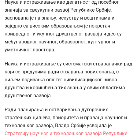
Наука и истраживање као делатност од посебног
значаја за свеукупни развој Републике Србије,
заснована је на знању, искуству и вештинама и
заједно са високим образовањем је покретач
привредног и укупног друштвеног развоја и део су
међународног научног, образовног, културног и
уметничког простора.
Наука и истраживање су систематски стваралачки рад
који се предузима ради стварања нових знања, с
циљем подизања општег цивилизацијског нивоа
друштва и коришћења тих знања у свим областима
друштвеног развоја.
Ради планирања и остваривања дугорочних
стратешких циљева, приоритета и праваца научног и
технолошког развоја, Влада Србије усвојила је
Стратегију научног и технолошког развоја Републике