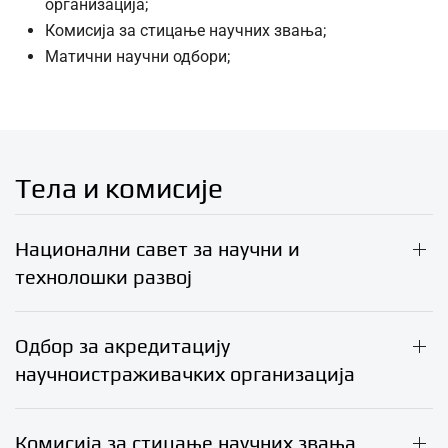
организација;
Комисија за стицање научних звања;
Матични научни одбори;
Тела и комисије
Национални савет за научни и
технолошки развој
Одбор за акредитацију
научноистраживачких организација
Комисија за стицање научних звања