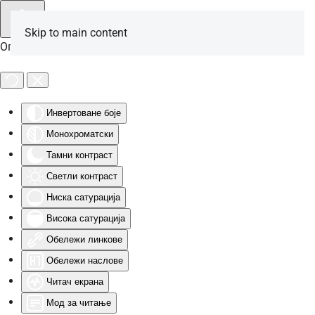
Skip to main content
Опције за особе са инвалидитетом
Инвертоване боје
Монохроматски
Тамни контраст
Светли контраст
Ниска сатурација
Висока сатурација
Обележи линкове
Обележи наслове
Читач екрана
Мод за читање