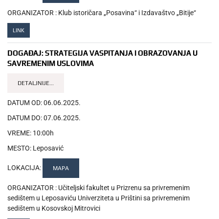
ORGANIZATOR :
Klub istoričara „Posavina“ i Izdavaštvo „Bitije“
LINK
DOGAĐAJ:
STRATEGIJA VASPITANJA I OBRAZOVANJA U
SAVREMENIM USLOVIMA
DETALJNIJE...
DATUM OD:
06.06.2025.
DATUM DO:
07.06.2025.
VREME:
10:00h
MESTO:
Leposavić
LOKACIJA:
MAPA
ORGANIZATOR :
Učiteljski fakultet u Prizrenu sa privremenim
sedištem u Leposaviću Univerziteta u Prištini sa privremenim
sedištem u Kosovskoj Mitrovici