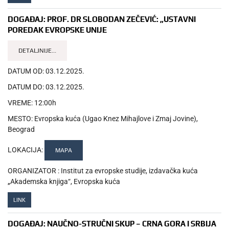
DOGAĐAJ:
PROF. DR SLOBODAN ZEČEVIĆ: „USTAVNI
POREDAK EVROPSKE UNIJE
DETALJNIJE...
DATUM OD:
03.12.2025.
DATUM DO:
03.12.2025.
VREME:
12:00h
MESTO:
Evropska kuća (Ugao Knez Mihajlove i Zmaj Jovine),
Beograd
LOKACIJA:
MAPA
ORGANIZATOR :
Institut za evropske studije, izdavačka kuća
„Akademska knjiga“, Evropska kuća
LINK
DOGAĐAJ:
NAUČNO-STRUČNI SKUP – CRNA GORA I SRBIJA