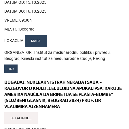
DATUM OD:
15.10.2025.
DATUM DO:
16.10.2025.
VREME:
09:30h
MESTO:
Beograd
LOKACIJA:
MAPA
ORGANIZATOR :
Institut za međunarodnu politiku i privredu,
Beograd; Kineski institut za međunarodne studije, Peking
LINK
DOGAĐAJ:
NUKLEARNI STRAH NEKADA I SADA –
RAZGOVOR O KNJIZI „CELULOIDNA APOKALIPSA: KAKO JE
AMERIKA NAUČILA DA BRINE I DA SE PLAŠI A-BOMBE“
(SLUŽBENI GLASNIK, BEOGRAD 2024) PROF. DR
VLADIMIRA AJZENHAMERA
DETALJNIJE...