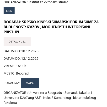
ORGANIZATOR :
Institut za evropske studije
LINK
DOGAĐAJ:
SRPSKO-KINESKI ŠUMARSKI FORUM ŠUME ZA
BUDUĆNOST: IZAZOVI, MOGUĆNOSTI I INTEGRISANI
PRISTUPI
DETALJNIJE...
DATUM OD:
10.12.2025.
DATUM DO:
12.12.2025.
VREME:
16:00h
MESTO:
Beograd
LOKACIJA:
MAPA
ORGANIZATOR :
Univerzitet u Beogradu - Šumarski fakultet i
Univerzitet Džeđiang A&F - Koledž Šumarskog i biotehnološkog
fakulteta