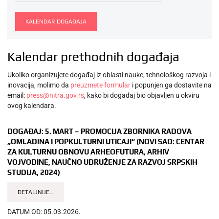
KALENDAR DOGAĐAJA
Kalendar prethodnih događaja
Ukoliko organizujete događaj iz oblasti nauke, tehnološkog razvoja i
inovacija, molimo da
preuzmete formular
i popunjen ga dostavite na
email:
press@nitra.gov.rs
, kako bi događaj bio objavljen u okviru
ovog kalendara.
DOGAĐAJ:
5. MART – PROMOCIJA ZBORNIKA RADOVA
„OMLADINA I POPKULTURNI UTICAJI“ (NOVI SAD: CENTAR
ZA KULTURNU OBNOVU ARHEOFUTURA, ARHIV
VOJVODINE, NAUČNO UDRUŽENJE ZA RAZVOJ SRPSKIH
STUDIJA, 2024)
DETALJNIJE...
DATUM OD:
05.03.2026.