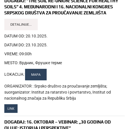
DOGAĐAJ:
“THE SOIL RE-UNION: SCIENCE FOR HEALTHY
SOILS” 4. MEĐUNARODNI I 16. NACIONALNI KONGRES
SRPSKOG DRUŠTVA ZA PROUČAVANJE ZEMLJIŠTA
DETALJNIJE...
DATUM OD:
20.10.2025.
DATUM DO:
23.10.2025.
VREME:
09:00h
MESTO:
Врдник, Фрушке терме
LOKACIJA:
MAPA
ORGANIZATOR :
Srpsko društvo za proučavanje zemljišta;
suorganizator: Institut za ratarstvo i povrtarstvo, Institut od
nacionalnog značaja za Republiku Srbiju
LINK
DOGAĐAJ:
16. OKTOBAR – VEBINAR: „30 GODINA OD
OLUJE: ISTORIJA I PERSPEKTIVE“