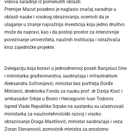
vidova saradnje iz pomenutih oblasti.
Premijer Macut posebno je naglasio značaj saradnje u
oblasti nauke i visokog obrazovanja, ocenivši da je
ulaganje u znanje najvažnija investicija koju jedno društvo
može da napravi, kao i da postoji prostor za intenzivnije
povezivanje univerziteta, naučnih institucija i istraživača
kroz zajedničke projekte.
Delegaciju koja boravi u jednodnevnoj poseti Banjaluci čine
i ministarka građevinarstva, saobraćaja i infrastrukture
Aleksandra Sofronijević, ministar bez portfelja Đorđe
Milićević, direktorka Fonda za nauku prof. dr Darija Kisić i
ambasador Srbije u Bosni i Hercegovini Ivan Todorov.
Ispred Vlade Republike Srpske na sastanku su učestvovali
ministarka za naučnotehnološki razvoj i visoko
obrazovanje Draga Mastilović, ministar saobraćaja i veza
Zoran Stevanović, pomoćnik ministra za prostorno