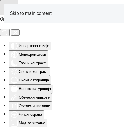
Skip to main content
Опције за особе са инвалидитетом
Инвертоване боје
Монохроматски
Тамни контраст
Светли контраст
Ниска сатурација
Висока сатурација
Обележи линкове
Обележи наслове
Читач екрана
Мод за читање