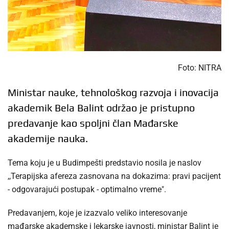
Foto: NITRA
Ministar nauke, tehnološkog razvoja i inovacija
akademik Bela Balint održao je pristupno
predavanje kao spoljni član Mađarske
akademije nauka.
Tema koju je u Budimpešti predstavio nosila je naslov
,,Terapijska afereza zasnovana na dokazima: pravi pacijent
- odgovarajući postupak - optimalno vreme".
Predavanjem, koje je izazvalo veliko interesovanje
mađarske akademske i lekarske javnosti, ministar Balint je