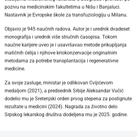
pozivu na medicinskim fakultetima u Nišu i Banjaluci.
Nastavnik je Evropske škole za transfuziologiju u Milanu.
Objavio je 945 naučnih radova. Autor je i urednik dvadeset
monografija i urednik više stručnih časopisa. Tokom
naučne karijere uveo je i usavršavao metode prikupljanja
matičnih ćelija i njihove kriokonzervacije originalnim
metodama za potrebe transplantacija i regenerativne
medicine.
Za svoje zasluge, ministar je odlikovan Cvijićevom
medaljom (2021), a predsednik Srbije Aleksandar Vučić
dodelio mu je Sretenjski orden prvog stepena za postignute
rezultate u medicini (2024). Nagrada za životno delo
Srpskog lekarskog društva dodeljena mu je 2025. godine.