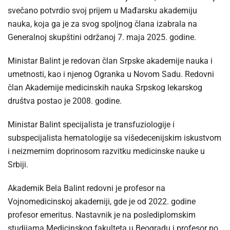
svečano potvrdio svoj prijem u Mađarsku akademiju
nauka, koja ga je za svog spoljnog člana izabrala na
Generalnoj skupštini održanoj 7. maja 2025. godine.
Ministar Balint je redovan član Srpske akademije nauka i
umetnosti, kao i njenog Ogranka u Novom Sadu. Redovni
član Akademije medicinskih nauka Srpskog lekarskog
društva postao je 2008. godine.
Ministar Balint specijalista je transfuziologije i
subspecijalista hematologije sa višedecenijskim iskustvom
i neizmernim doprinosom razvitku medicinske nauke u
Srbiji.
Akademik Bela Balint redovni je profesor na
Vojnomedicinskoj akademiji, gde je od 2022. godine
profesor emeritus. Nastavnik je na poslediplomskim
studijama Medicinskog fakulteta u Beogradu i profesor po