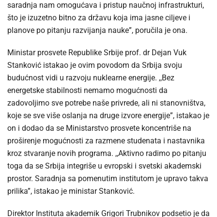
saradnja nam omogućava i pristup naučnoj infrastrukturi,
što je izuzetno bitno za državu koja ima jasne ciljeve i
planove po pitanju razvijanja nauke”, poručila je ona.
Ministar prosvete Republike Srbije prof. dr Dejan Vuk
Stanković istakao je ovim povodom da Srbija svoju
budućnost vidi u razvoju nuklearne energije. ,,Bez
energetske stabilnosti nemamo mogućnosti da
zadovoljimo sve potrebe naše privrede, ali ni stanovništva,
koje se sve više oslanja na druge izvore energije”, istakao je
on i dodao da se Ministarstvo prosvete koncentriše na
proširenje mogućnosti za razmene studenata i nastavnika
kroz stvaranje novih programa. ,,Aktivno radimo po pitanju
toga da se Srbija integriše u evropski i svetski akademski
prostor. Saradnja sa pomenutim institutom je upravo takva
prilika”, istakao je ministar Stanković.
Direktor Instituta akademik Grigori Trubnikov podsetio je da