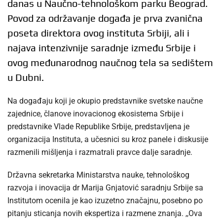
danas u Naučno-tehnološkom parku Beograd.
Povod za održavanje događa je prva zvanična
poseta direktora ovog instituta Srbiji, ali i
najava intenzivnije saradnje između Srbije i
ovog međunarodnog naučnog tela sa sedištem
u Dubni.
Na događaju koji je okupio predstavnike svetske naučne
zajednice, članove inovacionog ekosistema Srbije i
predstavnike Vlade Republike Srbije, predstavljena je
organizacija Instituta, a učesnici su kroz panele i diskusije
razmenili mišljenja i razmatrali pravce dalje saradnje.
Državna sekretarka Ministarstva nauke, tehnološkog
razvoja i inovacija dr Marija Gnjatović saradnju Srbije sa
Institutom ocenila je kao izuzetno značajnu, posebno po
pitanju sticanja novih ekspertiza i razmene znanja. ,,Ova