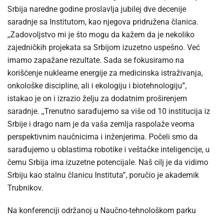
Srbija naredne godine proslavlja jubilej dve decenije
saradnje sa Institutom, kao njegova pridružena članica.
,,Zadovoljstvo mi je što mogu da kažem da je nekoliko
zajedničkih projekata sa Srbijom izuzetno uspešno. Već
imamo zapažane rezultate. Sada se fokusiramo na
korišćenje nuklearne energije za medicinska istraživanja,
onkološke discipline, ali i ekologiju i biotehnologiju”,
istakao je on i izrazio želju za dodatnim proširenjem
saradnje. ,,Trenutno sarađujemo sa više od 10 institucija iz
Srbije i drago nam je da vaša zemlja raspolaže veoma
perspektivnim naučnicima i inženjerima. Počeli smo da
sarađujemo u oblastima robotike i veštačke inteligencije, u
čemu Srbija ima izuzetne potencijale. Naš cilj je da vidimo
Srbiju kao stalnu članicu Instituta”, poručio je akademik
Trubnikov.
Na konferenciji održanoj u Naučno-tehnološkom parku