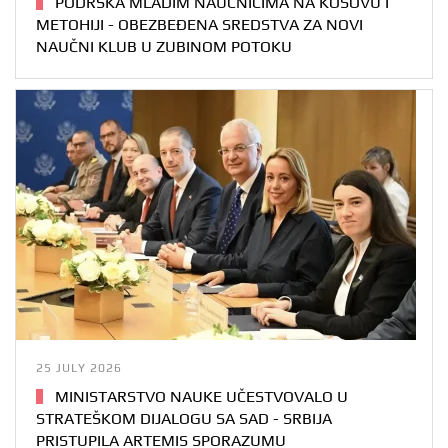
PODRŠKA MLADIM NAUČNICIMA NA KOSOVU I
METOHIJI - OBEZBEĐENA SREDSTVA ZA NOVI
NAUČNI KLUB U ZUBINOM POTOKU
25 JULY 2026
MINISTARSTVO NAUKE UČESTVOVALO U
STRATEŠKOM DIJALOGU SA SAD - SRBIJA
PRISTUPILA ARTEMIS SPORAZUMU