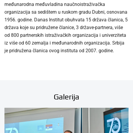
međunarodna međuvladina naučnoistraživačka
organizacija sa sedištem u ruskom gradu Dubni, osnovana
1956. godine. Danas Institut obuhvata 15 država članica, 5
država koje su pridružene članice, 3 države-partnera, više
od 800 partnerskih istraživačkih organizacija i univerziteta
iz više od 60 zemalja i međunarodnih organizacija. Srbija
je pridružena članica ovog instituta od 2007. godine.
Galerija