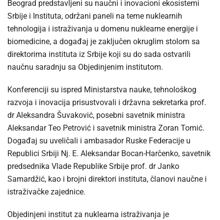
Beograd predstavljeni su naučni i inovacioni ekosistemi
Srbije i Instituta, održani paneli na teme nuklearnih
tehnologija i istraživanja u domenu nuklearne energije i
biomedicine, a događaj je zaključen okruglim stolom sa
direktorima instituta iz Srbije koji su do sada ostvarili
naučnu saradnju sa Objedinjenim institutom.
Konferenciji su ispred Ministarstva nauke, tehnološkog
razvoja i inovacija prisustvovali i državna sekretarka prof.
dr Aleksandra Šuvaković, posebni savetnik ministra
Aleksandar Teo Petrović i savetnik ministra Zoran Tomić.
Događaj su uveličali i ambasador Ruske Federacije u
Republici Srbiji Nj. E. Aleksandar Bocan-Harčenko, savetnik
predsednika Vlade Republike Srbije prof. dr Janko
Samardžić, kao i brojni direktori instituta, članovi naučne i
istraživačke zajednice.
Objedinjeni institut za nuklearna istraživanja je