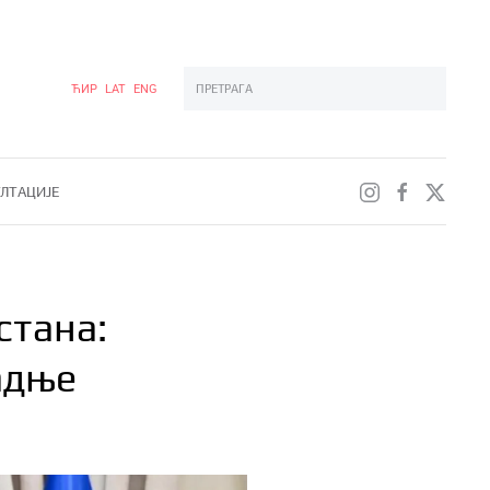
ЋИР
LAT
ENG
Type 2 or more characters for results.
ЛТАЦИЈЕ
стана:
адње