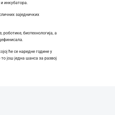
 и инкубатора.
сличних заједничких
, роботике, биотехнологија, а
дефинисала.
јој ће се наредне године у
 то још једна шанса за развој