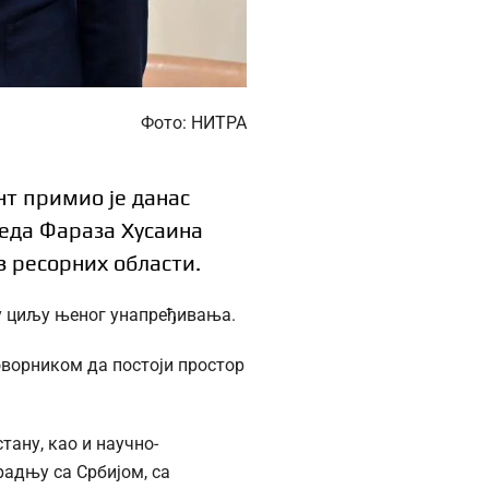
Фото: НИТРА
нт примио је данас
једа Фараза Хусаина
з ресорних области.
у циљу њеног унапређивања.
ворником да постоји простор
ану, као и научно-
радњу са Србијом, са