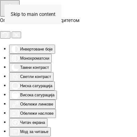
Skip to main content
Опције за особе са инвалидитетом
Инвертоване боје
Монохроматски
Тамни контраст
Светли контраст
Ниска сатурација
Висока сатурација
Обележи линкове
Обележи наслове
Читач екрана
Мод за читање