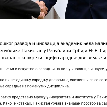
ошког развоја и иновација академик Бела Бали
публике Пакистан у Републици Србији Њ.Е. Си
азговарао о конкретизацији сарадње две земље и
шљења и искуства о сарадњи на пољу иновација и науке, 
 на вишегодишњу сарадњу две земље, сложивши се са саго
ање сарадње из поменутих дисциплина.
ратко представио мрежу универзитета и института у Пакист
 Како је истакао, Пакистан уочава значајан простор за са