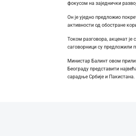
фокусом на заједнички разво
Он је уједно предложио покр
активности од обостране кор
Током разговора, акценат је 
саговорници су предложили 
Министар Балинт овом прилико
Београду представити највећа 
сарадње Србије и Пакистана.