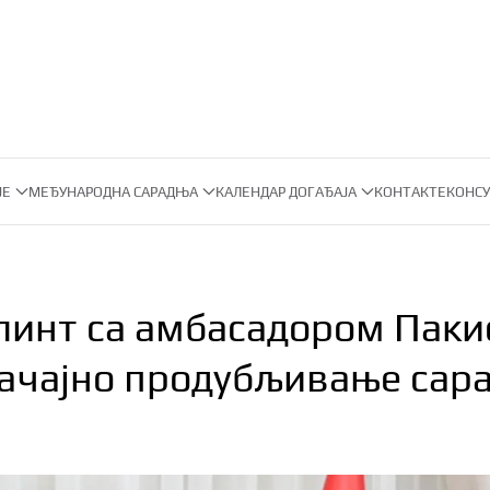
ЈЕ
МЕЂУНАРОДНА САРАДЊА
КАЛЕНДАР ДОГАЂАЈА
КОНТАКТ
ЕКОНСУ
инт са амбасадором Паки
начајно продубљивање сар