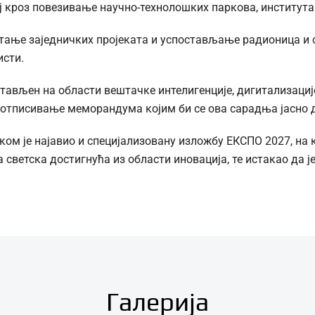
ј кроз повезивање научно-технолошких паркова, института
етање заједничких пројеката и успостављање радионица и 
исти.
стављен на области вештачке интелигенције, дигитализације
потписивање меморандума којим би се ова сарадња јасно 
м је најавио и специјализовану изложбу ЕКСПО 2027, на ко
светска достигнућа из области иновација, те истакао да је
Галерија