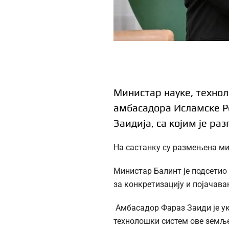
Министар науке, технол
амбасадора Исламске Ре
Заидија, са којим је р
На састанку су размењена ми
Министар Балинт је подсетио
за конкретизацију и појачав
Амбасадор Фараз Заиди је ук
технолошки систем ове земље.