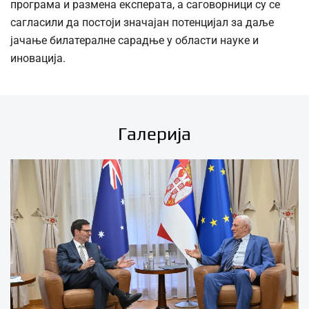
програма и размена експерата, а саговорници су се
сагласили да постоји значајан потенцијал за даље
јачање билатералне сарадње у области науке и
иновација.
Галерија