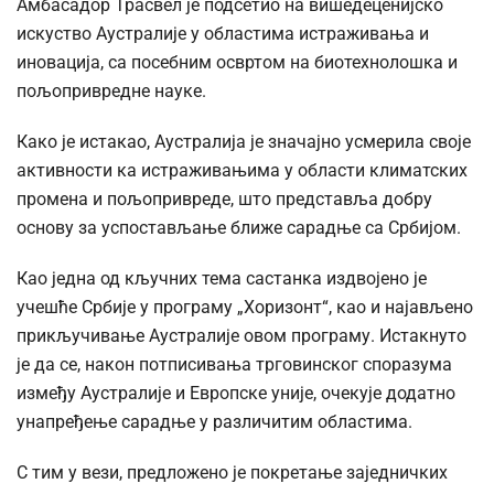
Амбасадор Трасвел је подсетио на вишедеценијско
искуство Аустралије у областима истраживања и
иновација, са посебним освртом на биотехнолошка и
пољопривредне науке.
Како је истакао, Аустралија је значајно усмерила своје
активности ка истраживањима у области климатских
промена и пољопривреде, што представља добру
основу за успостављање ближе сарадње са Србијом.
Као једна од кључних тема састанка издвојено је
учешће Србије у програму „Хоризонт“, као и најављено
прикључивање Аустралије овом програму. Истакнуто
је да се, након потписивања трговинског споразума
између Аустралије и Европске уније, очекује додатно
унапређење сарадње у различитим областима.
С тим у вези, предложено је покретање заједничких