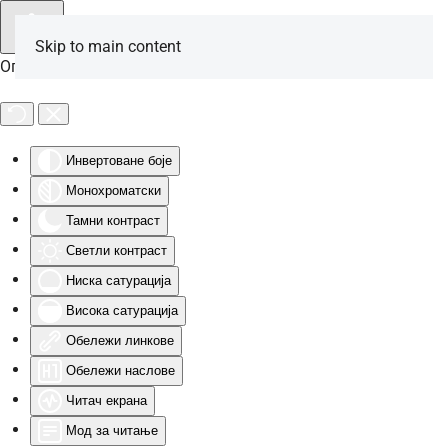
Skip to main content
Опције за особе са инвалидитетом
Инвертоване боје
Монохроматски
Тамни контраст
Светли контраст
Ниска сатурација
Висока сатурација
Обележи линкове
Обележи наслове
Читач екрана
Мод за читање