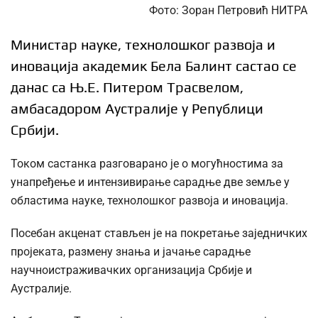
Фото: Зоран Петровић НИТРА
Министар науке, технолошког развоја и
иновација академик Бела Балинт састао се
данас са Њ.Е. Питером Трасвелом,
амбасадором Аустралије у Републици
Србији.
Током састанка разговарано је о могућностима за
унапређење и интензивирање сарадње две земље у
областима науке, технолошког развоја и иновација.
Посебан акценат стављен је на покретање заједничких
пројеката, размену знања и јачање сарадње
научноистраживачких организација Србије и
Аустралије.