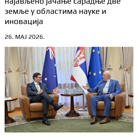
најављено јачање сарадње две
земље у областима науке и
иновација
26. МАЈ 2026.