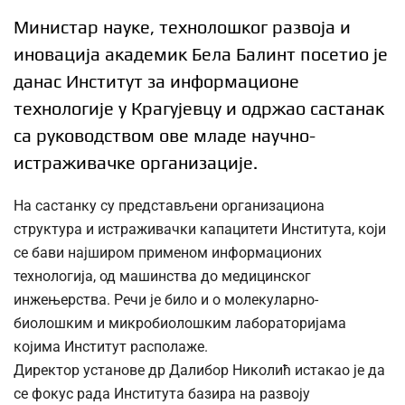
Министар науке, технолошког развоја и
иновација академик Бела Балинт посетио је
данас Институт за информационе
технологије у Крагујевцу и одржао састанак
са руководством ове младе научно-
истраживачке организације.
На састанку су представљени организациона
структура и истраживачки капацитети Института, који
се бави најширом применом информационих
технологија, од машинства до медицинског
инжењерства. Речи је било и о молекуларно-
биолошким и микробиолошким лабораторијама
којима Институт располаже.
Директор установе др Далибор Николић истакао је да
се фокус рада Института базира на развоју