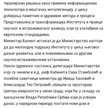
терапијских решења кроз примену информационих
технологија и вештачку инталигенцију, у циљу
добијања паметних и одрживих метода и процеса.
Представљена је трансформација Института и правци
научног и истраживачког развоја, које су усклађене са
европским стандардима.
Министар Балинт истакао је да Министарство настоји
да да неопходну подршку Институту у циљу његовог
даљег развитка, али и повезивањима са другим
научно-истраживачким установама.
Након одржаног састанка, делегација Министарства
коју су чинили и в.д. шеф Кабинета Сава Стамболић и
посебни саветници министра др Ивица Ђаловић и
Александар Тео Петровић, обишли су просторије
Центра изврсности у овом граду, који ће, у складу са
закључком Владе Републике Србије који је усвојен
данас, у наредном периоду постати нови дом и