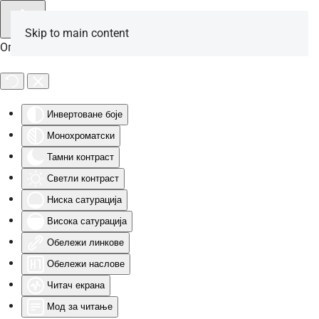
Skip to main content
Опције за особе са инвалидитетом
Инвертоване боје
Монохроматски
Тамни контраст
Светли контраст
Ниска сатурација
Висока сатурација
Обележи линкове
Обележи наслове
Читач екрана
Мод за читање