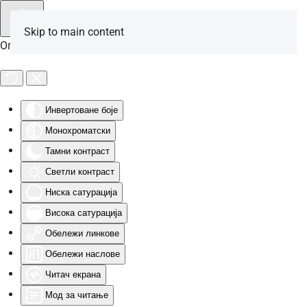
Skip to main content
Опције за особе са инвалидитетом
Инвертоване боје
Монохроматски
Тамни контраст
Светли контраст
Ниска сатурација
Висока сатурација
Обележи линкове
Обележи наслове
Читач екрана
Мод за читање