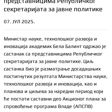
представницима Републичког
секретаријата за јавне политике
07. ЈУЛ 2025.
Министар науке, технолошког развоја и
иновација академик Бела Балинт одржао је
састанак са представницима Републичког
секретаријата за јавне политике. Циљ
састанка био је разматрање досадашњих
постигнутих резултата Министарства науке,
технолошког развоја и иновација, као и
планова и циљева за наредни период који
ће постати саставни део Акционог плана за
спровођење програма Владе (АПСПВ)