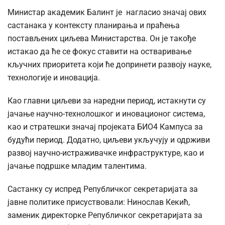
Министар академик Балинт је нагласио значај ових
састанака у контексту планирања и праћења
постављених циљева Министарства. Он је такође
истакао да ће се фокус ставити на остваривање
кључних приоритета који ће допринети развоју науке,
технологије и иновација.
Као главни циљеви за наредни период, истакнути су
јачање научно-технолошког и иновационог система,
као и стратешки значај пројеката БИО4 Кампуса за
будући период. Додатно, циљеви укључују и одрживи
развој научно-истраживачке инфраструктуре, као и
јачање подршке младим талентима.
Састанку су испред Републичког секретаријата за
јавне политике присуствовали: Нинослав Кекић,
заменик директорке Републичког секретаријата за