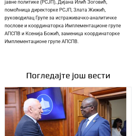
јавне политике (РСЈП), Дијана Илић Зоговић,
помоћница директорке РСЈП, Злата Жижић,
руководилац Групе за истраживачко-аналитичке
послове и координаторка Имплементационе групе
АПСПВ и Ксенија Божић, заменица координаторке
Имплементационе групе АПСПВ.
Погледајте још вести