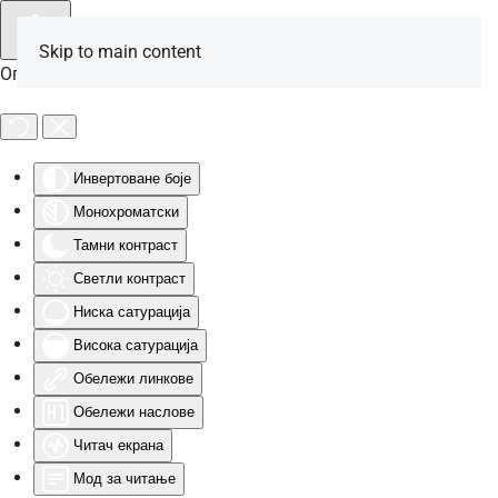
Skip to main content
Опције за особе са инвалидитетом
Инвертоване боје
Монохроматски
Тамни контраст
Светли контраст
Ниска сатурација
Висока сатурација
Обележи линкове
Обележи наслове
Читач екрана
Мод за читање