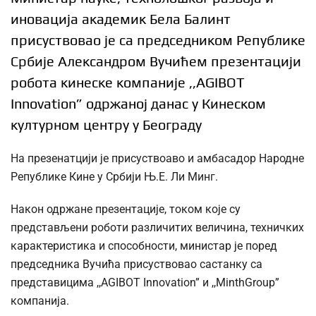
иновација академик Бела Балинт
присуствовао је са председником Републике
Србије Александром Вучићем презентацији
робота кинеске компаније ,,AGIBOT
Innovation” одржаној данас у Кинеском
културном центру у Београду
На презенатцији је присуствоаво и амбасадор Народне
Републике Кине у Србији Њ.Е. Ли Минг.
Након одржане презентације, током које су
представљени роботи различитих величина, техничких
карактеристика и способности, министар је поред
председника Вучића присуствовао састанку са
представицима ,,AGIBOT Innovation” и ,,MinthGroup”
компанија.