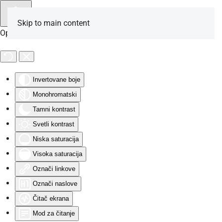
Skip to main content
Opcije za osobe sa invaliditetom
Invertovane boje
Monohromatski
Tamni kontrast
Svetli kontrast
Niska saturacija
Visoka saturacija
Označi linkove
Označi naslove
Čitač ekrana
Mod za čitanje