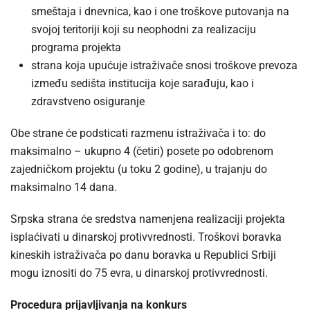
smeštaja i dnevnica, kao i one troškove putovanja na
svojoj teritoriji koji su neophodni za realizaciju
programa projekta
strana koja upućuje istraživače snosi troškove prevoza
između sedišta institucija koje sarađuju, kao i
zdravstveno osiguranje
Obe strane će podsticati razmenu istraživača i to: do
maksimalno – ukupno 4 (četiri) posete po odobrenom
zajedničkom projektu (u toku 2 godine), u trajanju do
maksimalno 14 dana.
Srpska strana će sredstva namenjena realizaciji projekta
isplaćivati u dinarskoj protivvrednosti. Troškovi boravka
kineskih istraživača po danu boravka u Republici Srbiji
mogu iznositi do 75 evra, u dinarskoj protivvrednosti.
Procedura prijavljivanja na konkurs