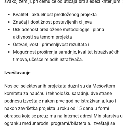
svakoj zemlji, pri čemu će od uticaja biti sledeći kriterijumi:
Kvalitet i aktuelnost predloženog projekta
Značaj i dostižnost postavljenih ciljeva
Usklađenost predložene metodologije i plana
aktivnosti sa temom projekta
Ostvarljivost i primenljivost rezultata i
Mogućnost proširenja saradnje, kvalitet istraživačkih
timova, učešće mladih istraživača.
Izveštavanje
Nosioci selektovanih projekata dužni su da Mešovitom
komitetu za naučnu i tehnološku saradnju dve strane
podnesu izveštaje nakon prve godine istraživanja, kao i
nakon završetka projekta u roku od 15 dana u formi
obrasca koje se preuzima na Internet adresi Ministarstva u
ogranku međunarodni programi/bilaterala. Izveštaji se