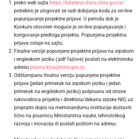
preko web sajta
https://bilateral-china.nitra.gov.rs/
potrebno je ulogovati se radi dobijanja koda za on-line
popunjavanje projektne prijave. U periodu dok je
Konkurs otovoren moguće je on-line popunjavanje i
korigovanje predloga projekta. Popunjena projektna
prijave ostaje na sajtu;
Finalne verzije popunjene projektne prijave na srpskom
i engleskom jeziku (.pdf fajlove) poslati na elektronsku
adresu
prijava.kina@nitra.gov.rs
;
Odštampanu finalnu verziju popunjene projektne
prijave (jedan primerak na srpskom jeziku i jedan
primerak na engleskom jeziku) potpisanu od strane
rukovodioca projekta i direktora/dekana srpske NIO, uz
propratni dopis na memorandumu institucije dostaviti
lično na pisarnicu Ministarstva nauke, tehnološkog
razvoja i inovacija ili poslati poštom na adresu: