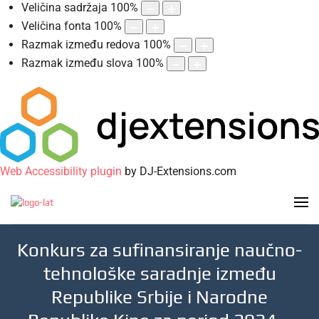
Veličina sadržaja
100
%
Veličina fonta
100
%
Razmak između redova
100
%
Razmak između slova
100
%
Web Accessibility plugin
by DJ-Extensions.com
Konkurs za sufinansiranje naučno-
tehnološke saradnje između
Republike Srbije i Narodne