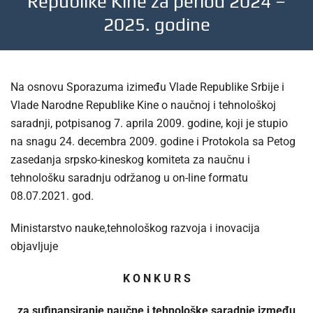
Republike Kine za period 2024 –
2025. godine
Na osnovu Sporazuma izimeđu Vlade Republike Srbije i
Vlade Narodne Republike Kine o naučnoj i tehnološkoj
saradnji, potpisanog 7. aprila 2009. godine, koji je stupio
na snagu 24. decembra 2009. godine i Protokola sa Petog
zasedanja srpsko-kineskog komiteta za naučnu i
tehnološku saradnju održanog u on-line formatu
08.07.2021. god.
Ministarstvo nauke,tehnološkog razvoja i inovacija
objavljuje
K O N K U R S
za sufinansiranje naučne i tehnološke saradnje između