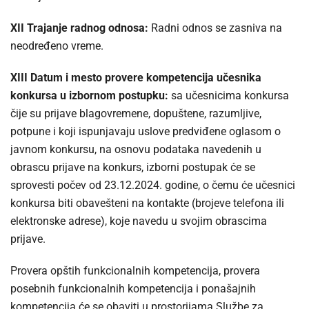
XII Trajanje radnog odnosa:
Radni odnos se zasniva na
neodređeno vreme.
XIII Datum i mesto provere kompetencija učesnika
konkursa u izbornom postupku:
sa učesnicima konkursa
čije su prijave blagovremene, dopuštene, razumljive,
potpune i koji ispunjavaju uslove predviđene oglasom o
javnom konkursu, na osnovu podataka navedenih u
obrascu prijave na konkurs, izborni postupak će se
sprovesti počev od 23.12.2024. godine, o čemu će učesnici
konkursa biti obavešteni na kontakte (brojeve telefona ili
elektronske adrese), koje navedu u svojim obrascima
prijave.
Provera opštih funkcionalnih kompetencija, provera
posebnih funkcionalnih kompetencija i ponašajnih
kompetencija će se obaviti u prostorijama Službe za