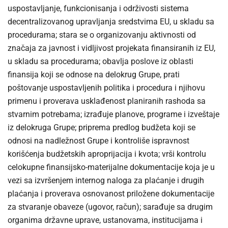
uspostavljanje, funkcionisanja i održivosti sistema
decentralizovanog upravljanja sredstvima EU, u skladu sa
procedurama; stara se o organizovanju aktivnosti od
značaja za javnost i vidljivost projekata finansiranih iz EU,
u skladu sa procedurama; obavlja poslove iz oblasti
finansija koji se odnose na delokrug Grupe, prati
poštovanje uspostavljenih politika i procedura i njihovu
primenu i proverava usklađenost planiranih rashoda sa
stvarnim potrebama; izrađuje planove, programe i izveštaje
iz delokruga Grupe; priprema predlog budžeta koji se
odnosi na nadležnost Grupe i kontroliše ispravnost
korišćenja budžetskih aproprijacija i kvota; vrši kontrolu
celokupne finansijsko-materijalne dokumentacije koja je u
vezi sa izvršenjem internog naloga za plaćanje i drugih
plaćanja i proverava osnovanost priložene dokumentacije
za stvaranje obaveze (ugovor, račun); sarađuje sa drugim
organima državne uprave, ustanovama, institucijama i