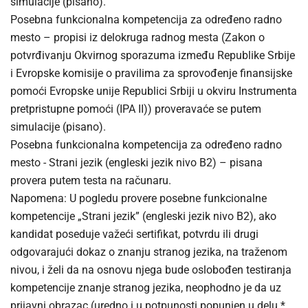
simulacije (pisano).
Posebna funkcionalna kompetencija za određeno radno
mesto – propisi iz delokruga radnog mesta (Zakon o
potvrđivanju Okvirnog sporazuma između Republike Srbije
i Evropske komisije o pravilima za sprovođenje finansijske
pomoći Evropske unije Republici Srbiji u okviru Instrumenta
pretpristupne pomoći (IPA II)) proveravaće se putem
simulacije (pisano).
Posebna funkcionalna kompetencija za određeno radno
mesto - Strani jezik (engleski jezik nivo B2) – pisana
provera putem testa na računaru.
Napomena: U pogledu provere posebne funkcionalne
kompetencije „Strani jezik” (engleski jezik nivo B2), ako
kandidat poseduje važeći sertifikat, potvrdu ili drugi
odgovarajući dokaz o znanju stranog jezika, na traženom
nivou, i želi da na osnovu njega bude oslobođen testiranja
kompetencije znanje stranog jezika, neophodno je da uz
prijavni obrazac (uredno i u potpunosti popunjen u delu *