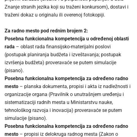
Znanje stranih jezika koji su traženi konkursom), dostavi i
traženi dokaz u originalu ili overenoj fotokopiji.
Za radno mesto pod rednim brojem 2:
Posebna funkcionalna kompetencija u određenoj oblasti
rada
– oblast rada finansijsko-materijalni poslovi
(postupak planiranja budžeta i izveštavanja; postupak
izvršenja budžeta) proveravaće se putem simulacije
(pisano).
Posebna funkcionalna kompetencija za određeno radno
mesto
– planska dokumenta, propisi i akta iz nadležnosti i
organizacije organa (Pravilnik o unutrašnjem uređenju i
sistematizaciji radnih mesta u Ministarstvu nauke,
tehnološkog razvoja i inovacija) proveravaće se putem
simulacije (pisano).
Posebna funkcionalna kompetencija za određeno radno
mesto
– propisi iz delokruga radnog mesta (Zakon o