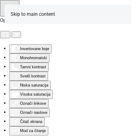
Skip to main content
Opcije za osobe sa invaliditetom
Invertovane boje
Monohromatski
Tamni kontrast
Svetli kontrast
Niska saturacija
Visoka saturacija
Označi linkove
Označi naslove
Čitač ekrana
Mod za čitanje