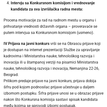
Intervju sa Konkursnom komisijom i vrednovanje
kandidata za sva izvršilačka radna mesta:
Procena motivacije za rad na radnom mestu u organu i
prihvatanje vrednosti državnih organa – proveravaće se
putem intervjua sa Konkursnom komisijom (usmeno).
IV Prijava na javni konkurs
vrši se na Obrascu prijave koji
je dostupan na internet prezentaciji Službe za upravljanje
kadrovima i Ministarstva nauke, tehnološkog razvoja i
inovacija ili u štampanoj verziji na pisarnici Ministarstva
nauke, tehnološkog razvoja i inovacija, Nemanjina 22-26,
Beograd.
Prilikom predaje prijave na javni konkurs, prijava dobija
šifru pod kojom podnosilac prijave učestvuje u daljem
izbornom postupku. Šifra prijave unosi se u obrazac prijave
nakon što Konkursna komisija sastavi spisak kandidata
među kojima se sprovodi izborni postupak.