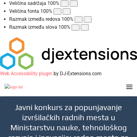
Veličina sadržaja
100
%
Veličina fonta
100
%
Razmak između redova
100
%
Razmak između slova
100
%
Web Accessibility plugin
by DJ-Extensions.com
Javni konkurs za popunjavanje
izvršilačkih radnih mesta u
Ministarstvu nauke, tehnološkog