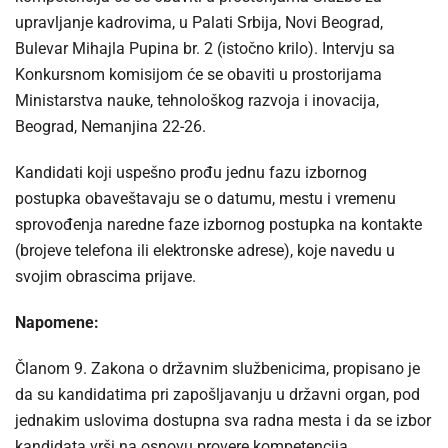
upravljanje kadrovima, u Palati Srbija, Novi Beograd,
Bulevar Mihajla Pupina br. 2 (istočno krilo). Intervju sa
Konkursnom komisijom će se obaviti u prostorijama
Ministarstva nauke, tehnološkog razvoja i inovacija,
Beograd, Nemanjina 22-26.
Kandidati koji uspešno prođu jednu fazu izbornog
postupka obaveštavaju se o datumu, mestu i vremenu
sprovođenja naredne faze izbornog postupka na kontakte
(brojeve telefona ili elektronske adrese), koje navedu u
svojim obrascima prijave.
Napomene:
Članom 9. Zakona o državnim službenicima, propisano je
da su kandidatima pri zapošljavanju u državni organ, pod
jednakim uslovima dostupna sva radna mesta i da se izbor
kandidata vrši na osnovu provere kompetencija.