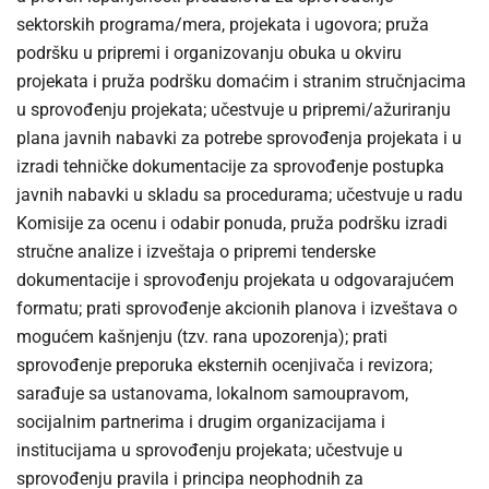
sektorskih programa/mera, projekata i ugovora; pruža
podršku u pripremi i organizovanju obuka u okviru
projekata i pruža podršku domaćim i stranim stručnjacima
u sprovođenju projekata; učestvuje u pripremi/ažuriranju
plana javnih nabavki za potrebe sprovođenja projekata i u
izradi tehničke dokumentacije za sprovođenje postupka
javnih nabavki u skladu sa procedurama; učestvuje u radu
Komisije za ocenu i odabir ponuda, pruža podršku izradi
stručne analize i izveštaja o pripremi tenderske
dokumentacije i sprovođenju projekata u odgovarajućem
formatu; prati sprovođenje akcionih planova i izveštava o
mogućem kašnjenju (tzv. rana upozorenja); prati
sprovođenje preporuka eksternih ocenjivača i revizora;
sarađuje sa ustanovama, lokalnom samoupravom,
socijalnim partnerima i drugim organizacijama i
institucijama u sprovođenju projekata; učestvuje u
sprovođenju pravila i principa neophodnih za