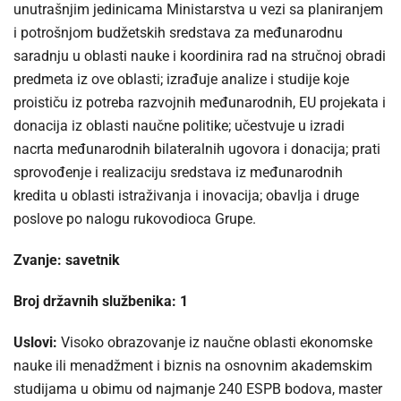
unutrašnjim jedinicama Ministarstva u vezi sa planiranjem
i potrošnjom budžetskih sredstava za međunarodnu
saradnju u oblasti nauke i koordinira rad na stručnoj obradi
predmeta iz ove oblasti; izrađuje analize i studije koje
proističu iz potreba razvojnih međunarodnih, EU projekata i
donacija iz oblasti naučne politike; učestvuje u izradi
nacrta međunarodnih bilateralnih ugovora i donacija; prati
sprovođenje i realizaciju sredstava iz međunarodnih
kredita u oblasti istraživanja i inovacija; obavlja i druge
poslove po nalogu rukovodioca Grupe.
Zvanje: savetnik
Broj državnih službenika: 1
Uslovi:
Visoko obrazovanje iz naučne oblasti ekonomske
nauke ili menadžment i biznis na osnovnim akademskim
studijama u obimu od najmanje 240 ESPB bodova, master