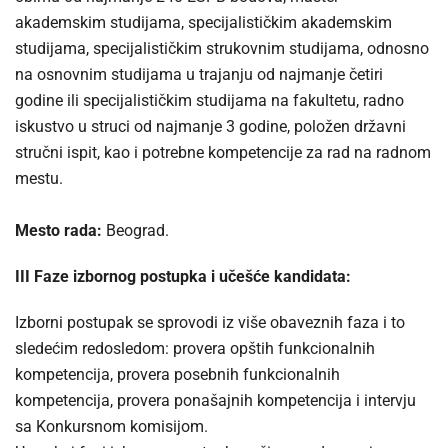
akademskim studijama, specijalističkim akademskim
studijama, specijalističkim strukovnim studijama, odnosno
na osnovnim studijama u trajanju od najmanje četiri
godine ili specijalističkim studijama na fakultetu, radno
iskustvo u struci od najmanje 3 godine, položen državni
stručni ispit, kao i potrebne kompetencije za rad na radnom
mestu.
Mesto rada:
Beograd.
III Faze izbornog postupka i učešće kandidata:
Izborni postupak se sprovodi iz više obaveznih faza i to
sledećim redosledom: provera opštih funkcionalnih
kompetencija, provera posebnih funkcionalnih
kompetencija, provera ponašajnih kompetencija i intervju
sa Konkursnom komisijom.