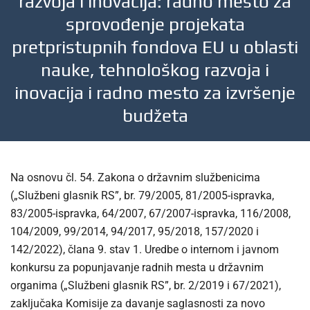
razvoja i inovacija: radno mesto za
sprovođenje projekata
pretpristupnih fondova EU u oblasti
nauke, tehnološkog razvoja i
inovacija i radno mesto za izvršenje
budžeta
Na osnovu čl. 54. Zakona o državnim službenicima
(„Službeni glasnik RS”, br. 79/2005, 81/2005-ispravka,
83/2005-ispravka, 64/2007, 67/2007-ispravka, 116/2008,
104/2009, 99/2014, 94/2017, 95/2018, 157/2020 i
142/2022), člana 9. stav 1. Uredbe o internom i javnom
konkursu za popunjavanje radnih mesta u državnim
organima („Službeni glasnik RS”, br. 2/2019 i 67/2021),
zaključaka Komisije za davanje saglasnosti za novo