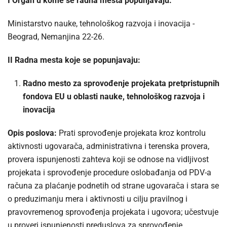
I Organ u kome se radna mesta popunjavaju:
Ministarstvo nauke, tehnološkog razvoja i inovacija -
Beograd, Nemanjina 22-26.
II Radna mesta koje se popunjavaju:
Radno mesto za sprovođenje projekata pretpristupnih
fondova EU u oblasti nauke, tehnološkog razvoja i
inovacija
Opis poslova:
Prati sprovođenje projekata kroz kontrolu
aktivnosti ugovarača, administrativna i terenska provera,
provera ispunjenosti zahteva koji se odnose na vidljivost
projekata i sprovođenje procedure oslobađanja od PDV-a
računa za plaćanje podnetih od strane ugovarača i stara se
o preduzimanju mera i aktivnosti u cilju pravilnog i
pravovremenog sprovođenja projekata i ugovora; učestvuje
u proveri ispunjenosti preduslova za sprovođenje