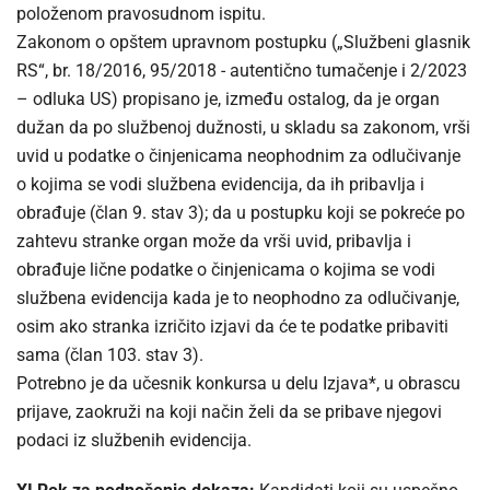
položenom pravosudnom ispitu.
Zakonom o opštem upravnom postupku („Službeni glasnik
RS“, br. 18/2016, 95/2018 - autentično tumačenje i 2/2023
– odluka US) propisano je, između ostalog, da je organ
dužan da po službenoj dužnosti, u skladu sa zakonom, vrši
uvid u podatke o činjenicama neophodnim za odlučivanje
o kojima se vodi službena evidencija, da ih pribavlja i
obrađuje (član 9. stav 3); da u postupku koji se pokreće po
zahtevu stranke organ može da vrši uvid, pribavlja i
obrađuje lične podatke o činjenicama o kojima se vodi
službena evidencija kada je to neophodno za odlučivanje,
osim ako stranka izričito izjavi da će te podatke pribaviti
sama (član 103. stav 3).
Potrebno je da učesnik konkursa u delu Izjava*, u obrascu
prijave, zaokruži na koji način želi da se pribave njegovi
podaci iz službenih evidencija.