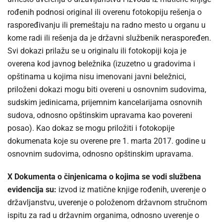
rođenih podnosi original ili overenu fotokopiju rešenja o
raspoređivanju ili premeštaju na radno mesto u organu u
kome radi ili rešenja da je državni službenik neraspoređen.
Svi dokazi prilažu se u originalu ili fotokopiji koja je
overena kod javnog beležnika (izuzetno u gradovima i
opštinama u kojima nisu imenovani javni beležnici,
priloženi dokazi mogu biti overeni u osnovnim sudovima,
sudskim jedinicama, prijemnim kancelarijama osnovnih
sudova, odnosno opštinskim upravama kao povereni
posao). Kao dokaz se mogu priložiti i fotokopije
dokumenata koje su overene pre 1. marta 2017. godine u
osnovnim sudovima, odnosno opštinskim upravama.
X Dokumenta o činjenicama o kojima se vodi službena
evidencija su:
izvod iz matične knjige rođenih, uverenje o
državljanstvu, uverenje o položenom državnom stručnom
ispitu za rad u državnim organima, odnosno uverenje o