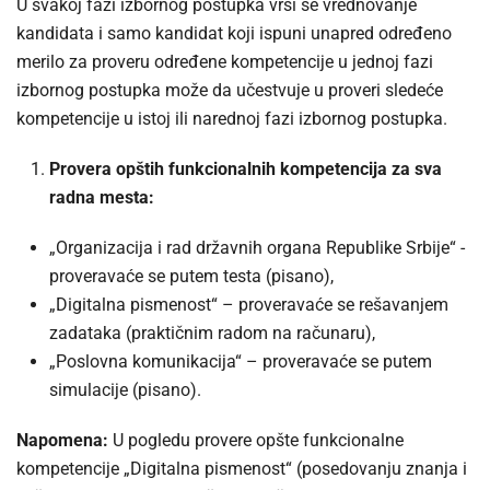
U svakoj fazi izbornog postupka vrši se vrednovanje
kandidata i samo kandidat koji ispuni unapred određeno
merilo za proveru određene kompetencije u jednoj fazi
izbornog postupka može da učestvuje u proveri sledeće
kompetencije u istoj ili narednoj fazi izbornog postupka.
Provera opštih funkcionalnih kompetencija za sva
radna mesta:
„Organizacija i rad državnih organa Republike Srbije“ -
proveravaće se putem testa (pisano),
„Digitalna pismenost“ – proveravaće se rešavanjem
zadataka (praktičnim radom na računaru),
„Poslovna komunikacija“ – proveravaće se putem
simulacije (pisano).
Napomena:
U pogledu provere opšte funkcionalne
kompetencije „Digitalna pismenost“ (posedovanju znanja i