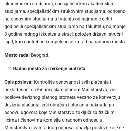
akademskim studijama, specijalističkim akademskim
studijama, specijalističkim strukovnim studijama, odnosno
na osnovnim studijama u trajanju od najmanje četiri
godine ili specijalističkim studijama na fakultetu, najmanje
3 godine radnog iskustva u struci, položen državni stručni
ispit, kao i potrebne kompetencije za rad na radnom mestu.
Mesto rada:
Beograd.
Radno mesto za izvršenje budžeta
Opis poslova:
Kontroliše osnovanost svih plaćanja i
usklađenost sa Finansijskim planom Ministarstva; vrši
poslove deviznog platnog prometa vezano za konverziju i
devizna plaćanja; vrši obračun i plaćanja naknada po
osnovu ugovora koje Ministarstvo zaključi sa fizičkim
licima i članovima komisija u radnom odnosu u
Ministarstvu i van radnog odnosa; obavlja poslove koje se