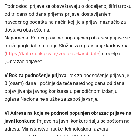
Podnosioci prijave se obaveštavaju o dodeljenoj šifri u roku
od tri dana od dana prijema prijave, dostavljanjem
navedenog podatka na način koji je u prijavi naznačio za
dostavu obaveštenja.
Napomena: Primer pravilno popunjenog obrasca prijave se
može pogledati na blogu Službe za upravljanje kadrovima
(
https://kutak.suk.gov.rs/vodic-za-kandidate
) u odeljku
,,Obrazac prijaveˮ.
V Rok za podnošenje prijava:
rok za podnošenje prijava je
8 (osam) dana i počinje da teče narednog dana od dana
objavljivanja javnog konkursa u periodičnom izdanju
oglasa Nacionalne službe za zapošljavanje.
VI Adresa na koju se podnosi popunjen obrazac prijave na
javni konkurs:
Prijave na javni konkurs šalju se poštom na
adresu: Ministarstvo nauke, tehnološkog razvoja i