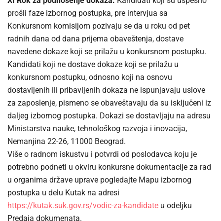
XI Rok za podnošenje dokaza:
Kandidati koji su uspešno
prošli faze izbornog postupka, pre intervjua sa
Konkursnom komisijom pozivaju se da u roku od pet
radnih dana od dana prijema obaveštenja, dostave
navedene dokaze koji se prilažu u konkursnom postupku.
Kandidati koji ne dostave dokaze koji se prilažu u
konkursnom postupku, odnosno koji na osnovu
dostavljenih ili pribavljenih dokaza ne ispunjavaju uslove
za zaposlenje, pismeno se obaveštavaju da su isključeni iz
daljeg izbornog postupka. Dokazi se dostavljaju na adresu
Ministarstva nauke, tehnološkog razvoja i inovacija,
Nemanjina 22-26, 11000 Beograd.
Više o radnom iskustvu i potvrdi od poslodavca koju je
potrebno podneti u okviru konkursne dokumentacije za rad
u organima države uprave pogledajte Mapu izbornog
postupka u delu Kutak na adresi
https://kutak.suk.gov.rs/vodic-za-kandidate
u odeljku
Predaja dokumenata.