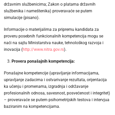
državnim službenicima; Zakon o platama državnih
službenika i nameštenika) proveravaće se putem
simulacije (pisano).
Informacije o materijalima za pripremu kandidata za
proveru posebnih funkcionalnih kompetencija mogu se
naći na sajtu Ministarstva nauke, tehnološkog razvoja i
inovacija (
http://www.nitra.gov.rs
).
Provera ponašajnih kompetencija:
Ponašajne kompetencije (upravljanje informacijama,
upravljanje zadacima i ostvarivanje rezultata, orijentacija
ka učenju i promenama, izgradnja i održavanje
profesionalnih odnosa, savesnost, posvećenost i integritet)
– proveravaće se putem psihometrijskih testova i intervjua
baziranim na kompetencijama.