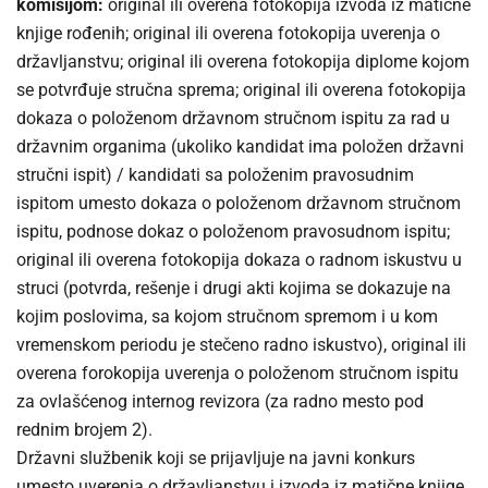
komisijom:
original ili overena fotokopija izvoda iz matične
knjige rođenih; original ili overena fotokopija uverenja o
državljanstvu; original ili overena fotokopija diplome kojom
se potvrđuje stručna sprema; original ili overena fotokopija
dokaza o položenom državnom stručnom ispitu za rad u
državnim organima (ukoliko kandidat ima položen državni
stručni ispit) / kandidati sa položenim pravosudnim
ispitom umesto dokaza o položenom državnom stručnom
ispitu, podnose dokaz o položenom pravosudnom ispitu;
original ili overena fotokopija dokaza o radnom iskustvu u
struci (potvrda, rešenje i drugi akti kojima se dokazuje na
kojim poslovima, sa kojom stručnom spremom i u kom
vremenskom periodu je stečeno radno iskustvo), original ili
overena forokopija uverenja o položenom stručnom ispitu
za ovlašćenog internog revizora (za radno mesto pod
rednim brojem 2).
Državni službenik koji se prijavljuje na javni konkurs
umesto uverenja o državljanstvu i izvoda iz matične knjige