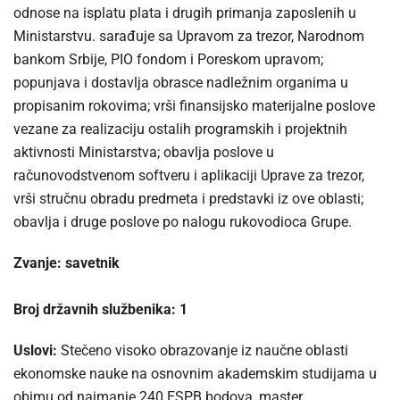
odnose na isplatu plata i drugih primanja zaposlenih u
Ministarstvu. sarađuje sa Upravom za trezor, Narodnom
bankom Srbije, PIO fondom i Poreskom upravom;
popunjava i dostavlja obrasce nadležnim organima u
propisanim rokovima; vrši finansijsko materijalne poslove
vezane za realizaciju ostalih programskih i projektnih
aktivnosti Ministarstva; obavlja poslove u
računovodstvenom softveru i aplikaciji Uprave za trezor,
vrši stručnu obradu predmeta i predstavki iz ove oblasti;
obavlja i druge poslove po nalogu rukovodioca Grupe.
Zvanje: savetnik
Broj državnih službenika: 1
Uslovi:
Stečeno visoko obrazovanje iz naučne oblasti
ekonomske nauke na osnovnim akademskim studijama u
obimu od najmanje 240 ESPB bodova, master