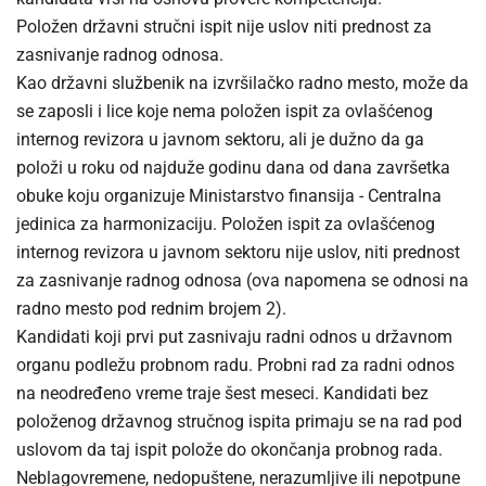
Položen državni stručni ispit nije uslov niti prednost za
zasnivanje radnog odnosa.
Kao državni službenik na izvršilačko radno mesto, može da
se zaposli i lice koje nema položen ispit za ovlašćenog
internog revizora u javnom sektoru, ali je dužno da ga
položi u roku od najduže godinu dana od dana završetka
obuke koju organizuje Ministarstvo finansija - Centralna
jedinica za harmonizaciju. Položen ispit za ovlašćenog
internog revizora u javnom sektoru nije uslov, niti prednost
za zasnivanje radnog odnosa (ova napomena se odnosi na
radno mesto pod rednim brojem 2).
Kandidati koji prvi put zasnivaju radni odnos u državnom
organu podležu probnom radu. Probni rad za radni odnos
na neodređeno vreme traje šest meseci. Kandidati bez
položenog državnog stručnog ispita primaju se na rad pod
uslovom da taj ispit polože do okončanja probnog rada.
Neblagovremene, nedopuštene, nerazumljive ili nepotpune