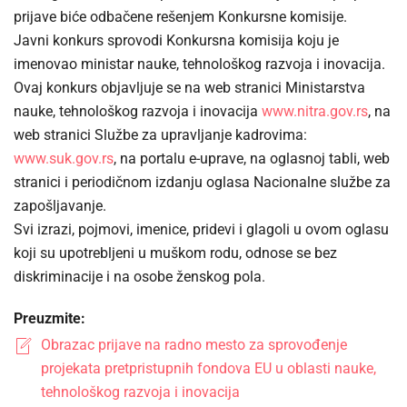
prijave biće odbačene rešenjem Konkursne komisije.
Javni konkurs sprovodi Konkursna komisija koju je
imenovao ministar nauke, tehnološkog razvoja i inovacija.
Ovaj konkurs objavljuje se na web stranici Ministarstva
nauke, tehnološkog razvoja i inovacija
www.nitra.gov.rs
, na
web stranici Službe za upravljanje kadrovima:
www.suk.gov.rs
, na portalu e-uprave, na oglasnoj tabli, web
stranici i periodičnom izdanju oglasa Nacionalne službe za
zapošljavanje.
Svi izrazi, pojmovi, imenice, pridevi i glagoli u ovom oglasu
koji su upotrebljeni u muškom rodu, odnose se bez
diskriminacije i na osobe ženskog pola.
Preuzmite:
Obrazac prijave na radno mesto za sprovođenje
projekata pretpristupnih fondova EU u oblasti nauke,
tehnološkog razvoja i inovacija