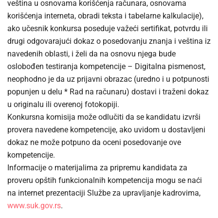
veština u osnovama korišćenja računara, osnovama
korišćenja interneta, obradi teksta i tabelarne kalkulacije),
ako učesnik konkursa poseduje važeći sertifikat, potvrdu ili
drugi odgovarajući dokaz o posedovanju znanja i veština iz
navedenih oblasti, i želi da na osnovu njega bude
oslobođen testiranja kompetencije – Digitalna pismenost,
neophodno je da uz prijavni obrazac (uredno i u potpunosti
popunjen u delu * Rad na računaru) dostavi i traženi dokaz
u originalu ili overenoj fotokopiji.
Konkursna komisija može odlučiti da se kandidatu izvrši
provera navedene kompetencije, ako uvidom u dostavljeni
dokaz ne može potpuno da oceni posedovanje ove
kompetencije.
Informacije o materijalima za pripremu kandidata za
proveru opštih funkcionalnih kompetencija mogu se naći
na internet prezentaciji Službe za upravljanje kadrovima,
www.suk.gov.rs
.