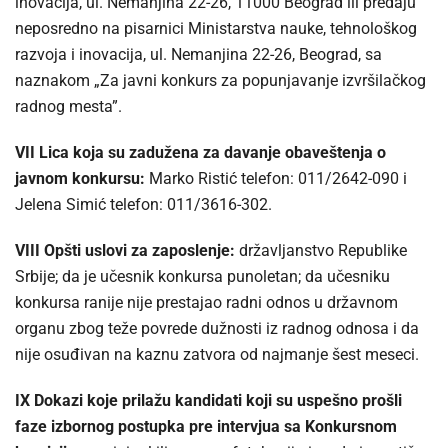
inovacija, ul. Nemanjina 22-26, 11000 Beograd ili predaju
neposredno na pisarnici Ministarstva nauke, tehnološkog
razvoja i inovacija, ul. Nemanjina 22-26, Beograd, sa
naznakom „Za javni konkurs za popunjavanje izvršilačkog
radnog mesta”.
VII Lica koja su zadužena za davanje obaveštenja o
javnom konkursu:
Marko Ristić telefon: 011/2642-090 i
Jelena Simić telefon: 011/3616-302.
VIII Opšti uslovi za zaposlenje:
državljanstvo Republike
Srbije; da je učesnik konkursa punoletan; da učesniku
konkursa ranije nije prestajao radni odnos u državnom
organu zbog teže povrede dužnosti iz radnog odnosa i da
nije osuđivan na kaznu zatvora od najmanje šest meseci.
IX Dokazi koje prilažu kandidati koji su uspešno prošli
faze izbornog postupka pre intervjua sa Konkursnom