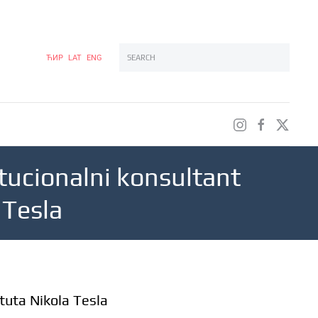
ЋИР
LAT
ENG
Type 2 or more characters for results.
tucionalni konsultant
 Tesla
tuta Nikola Tesla