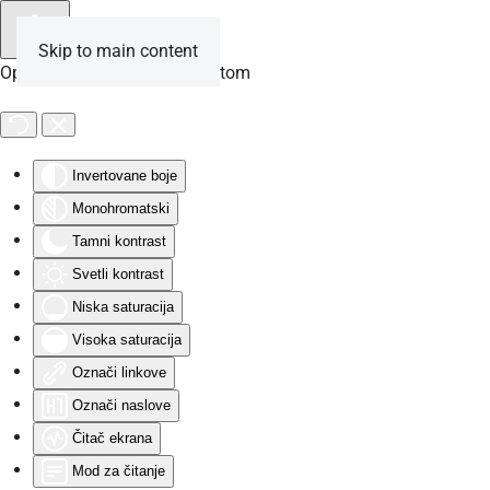
Skip to main content
Opcije za osobe sa invaliditetom
Invertovane boje
Monohromatski
Tamni kontrast
Svetli kontrast
Niska saturacija
Visoka saturacija
Označi linkove
Označi naslove
Čitač ekrana
Mod za čitanje