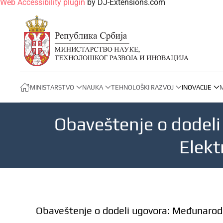
Web Accessibility plugin
by DJ-Extensions.com
MINISTARSTVO
NAUKA
TEHNOLOŠKI RAZVOJ
INOVACIJE
Obaveštenje o dodeli
Elekt
Obaveštenje o dodeli ugovora: Međunarodni