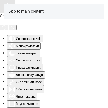
Skip to main content
Опције за особе са инвалидитетом
Инвертоване боје
Монохроматски
Тамни контраст
Светли контраст
Ниска сатурација
Висока сатурација
Обележи линкове
Обележи наслове
Читач екрана
Мод за читање