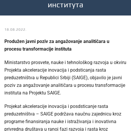
института
18.08.2022.
Produžen javni poziv za angažovanje analitičara u
procesu transformacije instituta
Ministarstvo prosvete, nauke i tehnološkog razvoja u okviru
Projekta akceleracije inovacija i podsticanja rasta
preduzetništva u Republici Srbiji (SAIGE), objavilo je javni
poziv za angažovanje analitičara u procesu transformacije
instituta na Projektu SAIGE.
Projekat akceleracije inovacija i posdsticanje rasta
preduzetništva – SAIGE podržava naučnu zajednicu kroz
programe finansiranja nauke i istraživanja i inovativna
privredna društava u ranoj fazi razvoja i rasta kroz